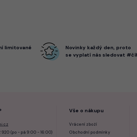
ní limitované
Novinky každý den,
proto
se vyplatí nás sledovat #čí
?
Vše o nákupu
i.cz
Vrácení zboží
 920 (po - pá 9:00 - 16:00)
Obchodní podmínky