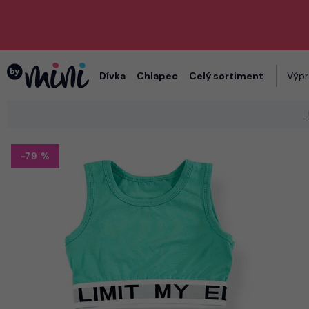
Dívka
Chlapec
Celý sortiment
Výpr
-79