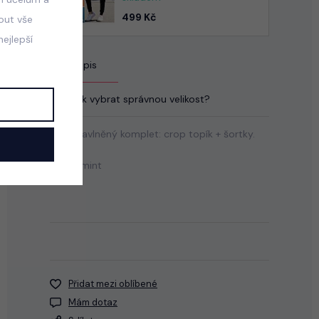
499 Kč
mout vše
ejlepší
Popis
Jak vybrat správnou velikost?
Letní bavlněný komplet: crop topík + šortky.
Barva: mint
Přidat mezi oblíbené
Mám dotaz