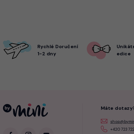
Rychlé Doručení
Unikát
1-2 dny
edice
Máte dotazy
shop@bymin
+420 723 722