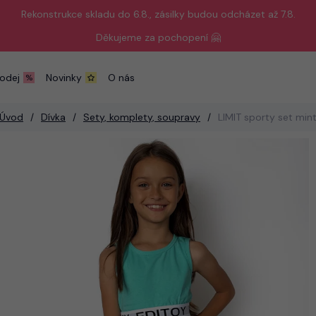
Rekonstrukce skladu do 6.8., zásilky budou odcházet až 7.8.
Děkujeme za pochopení 🤗
odej
Novinky
O nás
Úvod
Dívka
Sety, komplety, soupravy
LIMIT sporty set min