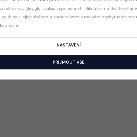
aci reklam od
Googlu
i dalších společností. Kliknutím na tlačítko Přij
e souhlas s jejich sběrem a zpracováním a my vám poskytneme ten n
akupování.
NASTAVENÍ
PŘÍJMOUT VŠE