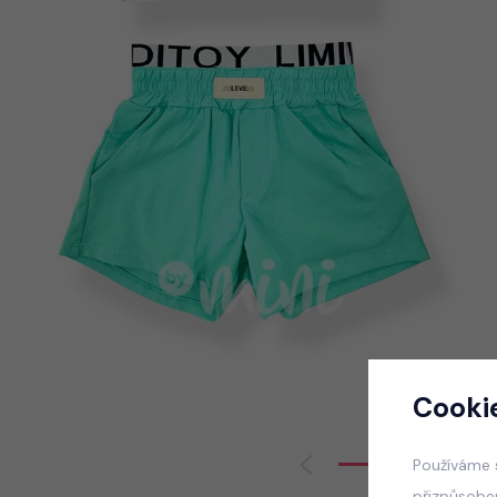
Cooki
Používáme 
přizpůsobe