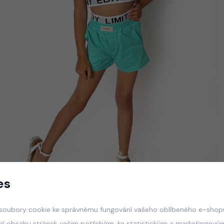
es
soubory cookie ke správnému fungování vašeho oblíbeného e-shopu
ní obsahu stránek vašim potřebám, ke statistickým a marketingový