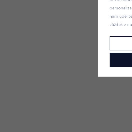
personaliz
nám udělít
zážitek z n