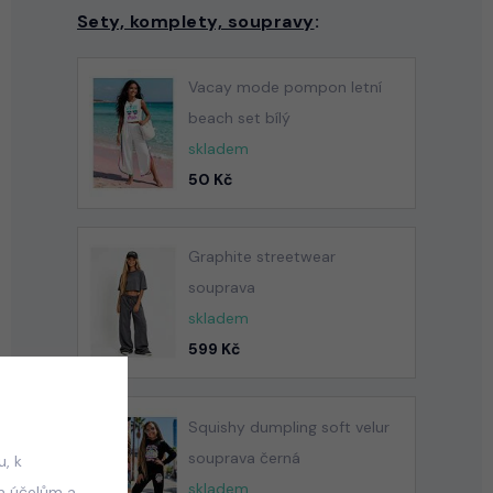
Sety, komplety, soupravy
:
Vacay mode pompon letní
beach set bílý
skladem
50 Kč
Graphite streetwear
souprava
skladem
599 Kč
Squishy dumpling soft velur
souprava černá
, k
skladem
m účelům a