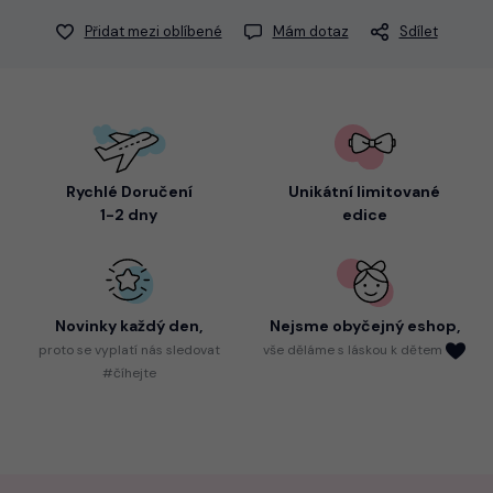
Přidat mezi oblíbené
Mám dotaz
Sdílet
Rychlé Doručení
Unikátní limitované
1-2 dny
edice
Novinky každý den,
Nejsme
obyčejný eshop,
proto
se vyplatí nás sledovat
vše děláme s láskou k dětem
#číhejte