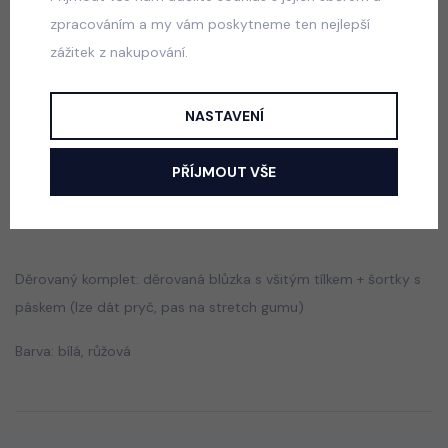
zpracováním a my vám poskytneme ten nejlepší
zážitek z nakupování.
Teenage set PINK
skladem
NASTAVENÍ
660 Kč
PŘÍJMOUT VŠE
Popis
Jak vybrat správnou velikost?
Děrovaný komplet: děrovaná blůzka s všitým tílkem + šortky s
páskem (lze dát pryč, pas na stretch gumu)
Barva: bílá, růžová