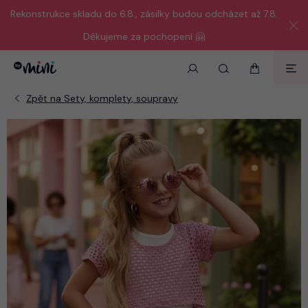
Rekonstrukce skladu do 6.8., zásilky budou odcházet až 7.8.
Děkujeme za pochopení 🤗