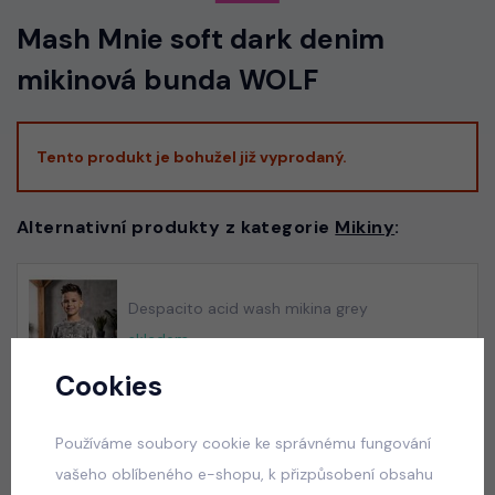
Mash Mnie soft dark denim
mikinová bunda WOLF
Tento produkt je bohužel již vyprodaný.
Alternativní produkty z kategorie
Mikiny
:
Despacito acid wash mikina grey
skladem
345 Kč
Cookies
Používáme soubory cookie ke správnému fungování
vašeho oblíbeného e-shopu, k přizpůsobení obsahu
Letní mušelínový komplet