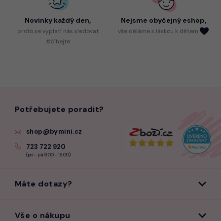
Novinky každý den,
Nejsme
obyčejný eshop,
proto
se vyplatí nás sledovat
vše děláme s láskou k dětem
#číhejte
Potřebujete poradit?
shop@bymini.cz
723 722 920
(po - pá 9:00 - 16:00)
Máte dotazy?
Vše o nákupu