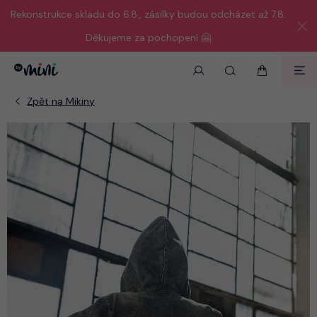
Rekonstrukce skladu do 6.8., zásilky budou odcházet až 7.8.
Děkujeme za pochopení 🤗