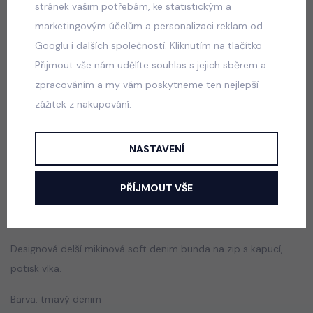
stránek vašim potřebám, ke statistickým a
skladem
marketingovým účelům a personalizaci reklam od
395 Kč
Googlu
i dalších společností. Kliknutím na tlačítko
Přijmout vše nám udělíte souhlas s jejich sběrem a
zpracováním a my vám poskytneme ten nejlepší
Army streetwear komplet
zážitek z nakupování.
skladem
290 Kč
NASTAVENÍ
PŘÍJMOUT VŠE
Popis
Jak vybrat správnou velikost?
Designová delší mikinová soft denim bunda na zip s kapucí,
potisk vlka.
Barva: tmavý denim