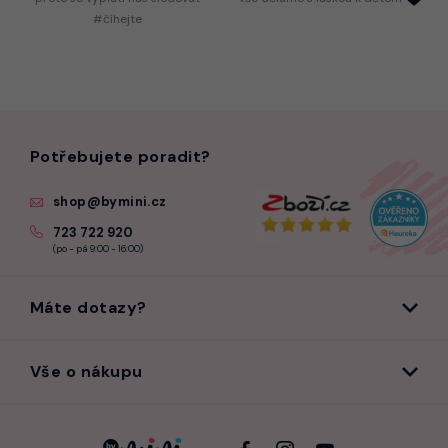
#číhejte
Potřebujete poradit?
shop@bymini.cz
723 722 920
(po - pá 9:00 - 16:00)
Máte dotazy?
Vše o nákupu