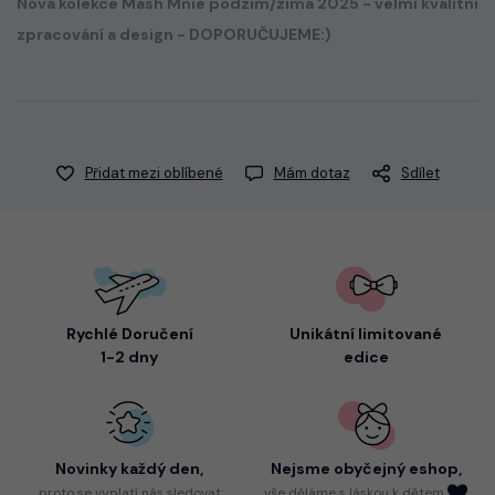
Nová kolekce Mash Mnie podzim/zima 2025 - velmi kvalitní
zpracování a design - DOPORUČUJEME:)
Přidat mezi oblíbené
Mám dotaz
Sdílet
Rychlé Doručení
Unikátní limitované
1-2 dny
edice
Novinky každý den,
Nejsme
obyčejný eshop,
proto
se vyplatí nás sledovat
vše děláme s láskou k dětem