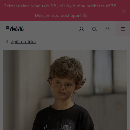
Rekonstrukce skladu do 6.8., zásilky budou odcházet až 7.8.
Děkujeme za pochopení 🤗