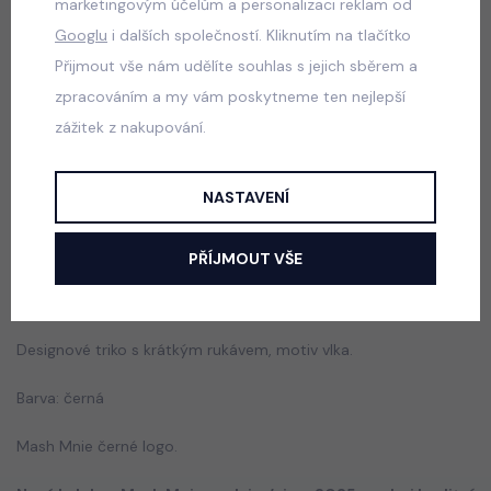
165 Kč
marketingovým účelům a personalizaci reklam od
Googlu
i dalších společností. Kliknutím na tlačítko
Přijmout vše nám udělíte souhlas s jejich sběrem a
zpracováním a my vám poskytneme ten nejlepší
PREMIUM triko Jeep khakigrey
zážitek z nakupování.
skladem
165 Kč
NASTAVENÍ
PŘÍJMOUT VŠE
Popis
Jak vybrat správnou velikost?
Designové triko s krátkým rukávem, motiv vlka.
Barva: černá
Mash Mnie černé logo.