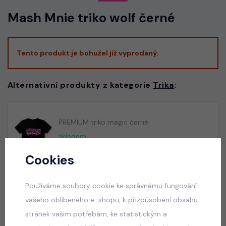
Mash Mnie triko wolf černé
Tento produkt je bohužel již vyprodaný.
Alternativní produkty z kategorie
Trika
:
PREMIUM triko magic černé
skladem
165 Kč
Cookies
Používáme soubory cookie ke správnému fungování
PREMIUM triko Jeep nebeské
vašeho oblíbeného e-shopu, k přizpůsobení obsahu
skladem
stránek vašim potřebám, ke statistickým a