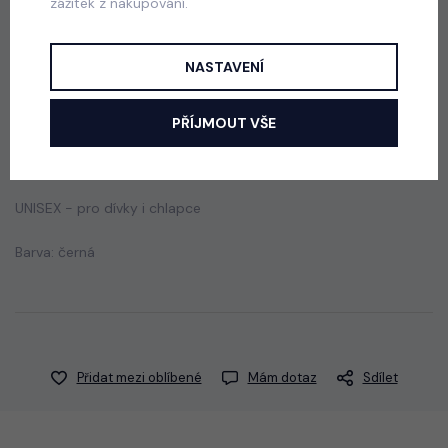
zážitek z nakupování.
165 Kč
NASTAVENÍ
Popis
Jak vybrat správnou velikost?
PŘÍJMOUT VŠE
Bavlněné triko s krátkým rukávem.
UNISEX - pro dívky i chlapce
Barva: černá
Přidat mezi oblíbené
Mám dotaz
Sdílet