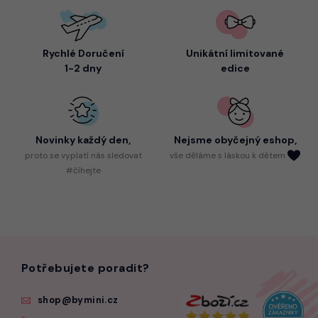
Rychlé Doručení
Unikátní limitované
1-2 dny
edice
Novinky každý den,
Nejsme
obyčejný eshop,
proto
se vyplatí nás sledovat
vše děláme s láskou k dětem
#číhejte
Potřebujete poradit?
shop@bymini.cz