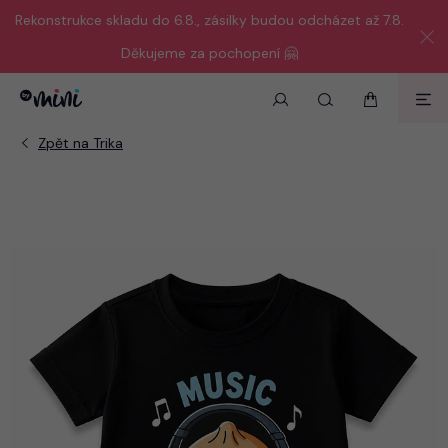
Rekonstrukce skladu do 6.8., zásilky budou odcházet až 7.8.
Děkujeme za pochopení 🤗