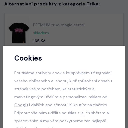
Alternativní produkty z kategorie
Trika
:
PREMIUM triko magic černé
skladem
165 Kč
Cookies
PREMIUM triko Jeep nebeské
Používáme soubory cookie ke správnému fungování
skladem
vašeho oblíbeného e-shopu, k přizpůsobení obsahu
165 Kč
stránek vašim potřebám, ke statistickým a
marketingovým účelům a personalizaci reklam od
Googlu
i dalších společností. Kliknutím na tlačítko
Přijmout vše nám udělíte souhlas s jejich sběrem a
PREMIUM triko Jeep khakigrey
zpracováním a my vám poskytneme ten nejlepší
skladem