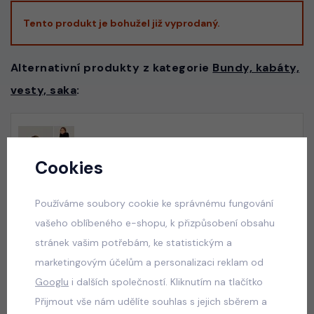
Tento produkt je bohužel již vyprodaný.
Alternativní produkty z kategorie
Bundy, kabáty,
vesty, saka
:
Podzimní bunda černá
skladem
Cookies
490 Kč
Používáme soubory cookie ke správnému fungování
vašeho oblíbeného e-shopu, k přizpůsobení obsahu
stránek vašim potřebám, ke statistickým a
Černá long parka
marketingovým účelům a personalizaci reklam od
skladem
Googlu
i dalších společností. Kliknutím na tlačítko
490 Kč
Přijmout vše nám udělíte souhlas s jejich sběrem a