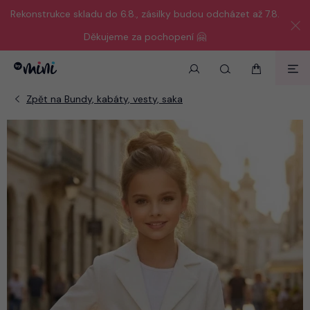
Rekonstrukce skladu do 6.8., zásilky budou odcházet až 7.8.
Děkujeme za pochopení 🤗