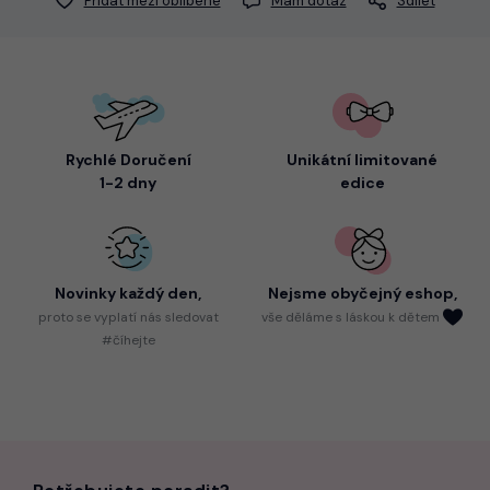
Přidat mezi oblíbené
Mám dotaz
Sdílet
Rychlé Doručení
Unikátní limitované
1-2 dny
edice
Novinky každý den,
Nejsme
obyčejný eshop,
proto
se vyplatí nás sledovat
vše děláme s láskou k dětem
#číhejte