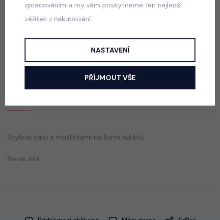
zpracováním a my vám poskytneme ten nejlepší
zážitek z nakupování.
Béžový long flauš sporty kabát
skladem
NASTAVENÍ
420 Kč
PŘÍJMOUT VŠE
Popis
Jak vybrat správnou velikost?
Stylové sako s mašličkami na konci rukávů.
Barva: bílá