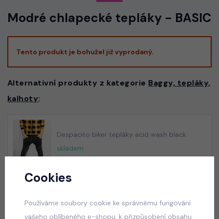
Modré chlapecké tepláky - BASIC
Tento produkt je bohužel již vyprodaný.
Alternativní produkty z kategorie
Baggy, tepláky,
kalhoty
:
Despacito biker tepláky acid wash black
skladem
599 Kč
Cookies
Používáme soubory cookie ke správnému fungování
Despacito biker tepláky vintage blue
vašeho oblíbeného e-shopu, k přizpůsobení obsahu