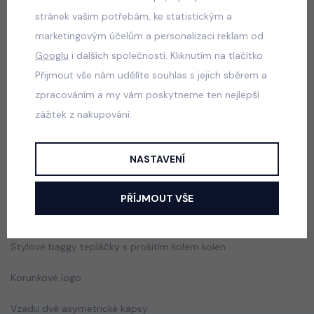
skladem
stránek vašim potřebám, ke statistickým a
599 Kč
marketingovým účelům a personalizaci reklam od
Googlu
i dalších společností. Kliknutím na tlačítko
Přijmout vše nám udělíte souhlas s jejich sběrem a
zpracováním a my vám poskytneme ten nejlepší
Despacito biker tepláky vintage grey
zážitek z nakupování.
skladem
599 Kč
NASTAVENÍ
Popis
Jak vybrat správnou velikost?
PŘÍJMOUT VŠE
Stylové baggy tepláčky s prošitím kolem kolen.
Korunkové logo.
Vzadu dvě asymetrické kapsy.