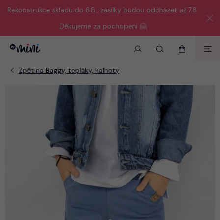
Rekonstrukce skladu do 6.8., zásilky budou odcházet až 7.8.
Děkujeme za pochopení 🤗