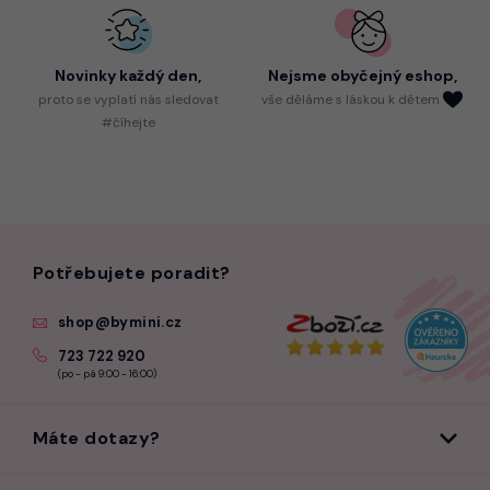
Novinky každý den,
Nejsme
obyčejný eshop,
proto
se vyplatí nás sledovat
vše děláme s láskou k dětem
#číhejte
Potřebujete poradit?
shop@bymini.cz
723 722 920
(po - pá 9:00 - 16:00)
Máte dotazy?