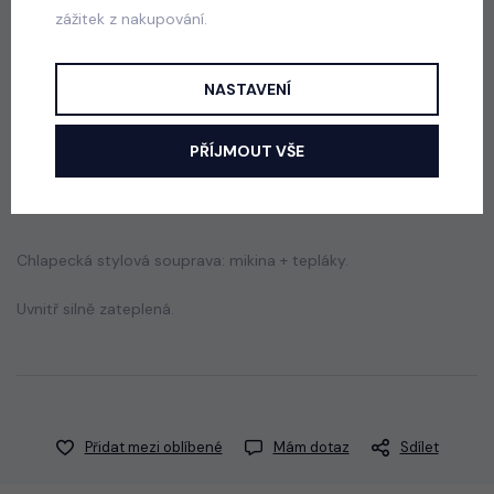
zážitek z nakupování.
Army streetwear komplet
skladem
290 Kč
NASTAVENÍ
PŘÍJMOUT VŠE
Popis
Jak vybrat správnou velikost?
Chlapecká stylová souprava: mikina + tepláky.
Uvnitř silně zateplená.
Přidat mezi oblíbené
Mám dotaz
Sdílet