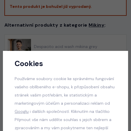
Tento produkt je bohužel již vyprodaný.
Alternativní produkty z kategorie
Mikiny
:
Despacito acid wash mikina grey
skladem
Cookies
345 Kč
Používáme soubory cookie ke správnému fungování
vašeho oblíbeného e-shopu, k přizpůsobení obsahu
Letní mušelínový komplet
stránek vašim potřebám, ke statistickým a
skladem
marketingovým účelům a personalizaci reklam od
395 Kč
Googlu
i dalších společností. Kliknutím na tlačítko
Přijmout vše nám udělíte souhlas s jejich sběrem a
zpracováním a my vám poskytneme ten nejlepší