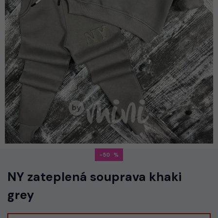
-50
NY zateplená souprava khaki
grey