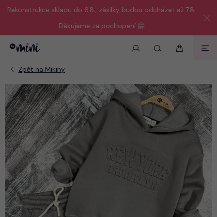
Rekonstrukce skladu do 6.8., zásilky budou odcházet až 7.8.
Děkujeme za pochopení 🤗