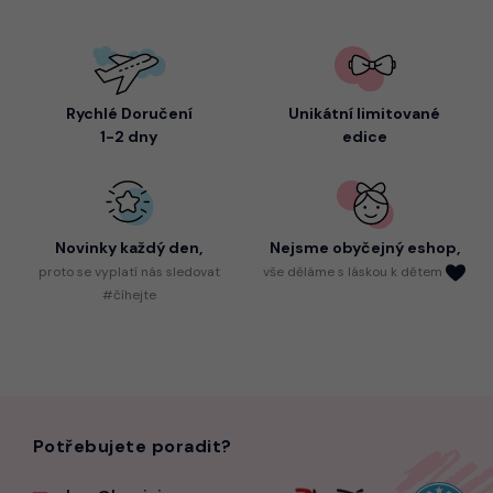
Rychlé Doručení
Unikátní limitované
1-2 dny
edice
Novinky každý den,
Nejsme
obyčejný eshop,
proto
se vyplatí nás sledovat
vše děláme s láskou k dětem
#číhejte
Potřebujete poradit?