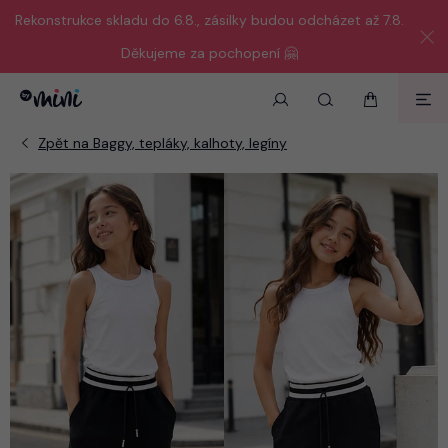
Rekonstrukce skladu do 6.8., zásilky budou odcházet až 7.8.
Děkujeme za pochopení 🤗