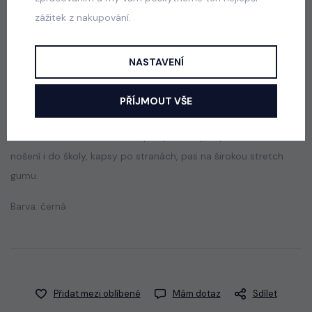
skladem
zážitek z nakupování.
440 Kč
NASTAVENÍ
Popis
Jak vybrat správnou velikost?
PŘÍJMOUT VŠE
Pohodlné stretch zvonové tepláky/kalhoty, super na běžné
nošení i do školy, kapsy po stranách, pas na širokou stretch
gumu.
Barva: černá
Přidat mezi oblíbené
Mám dotaz
Sdílet