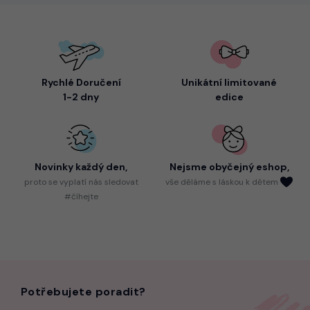
Rychlé Doručení
Unikátní limitované
1-2 dny
edice
Novinky každý den,
Nejsme
obyčejný eshop,
proto
se vyplatí nás sledovat
vše děláme s láskou k dětem
#číhejte
Potřebujete poradit?