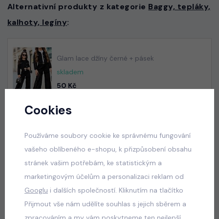
Alternativní produkty z kategorie
Baggy, tepláky,
kalhoty, legíny
:
Glam lace džíny černé + pásek
skladem
50 Kč
Cookies
Acid wash pink lounge tepláky
Používáme soubory cookie ke správnému fungování
skladem
vašeho oblíbeného e-shopu, k přizpůsobení obsahu
440 Kč
stránek vašim potřebám, ke statistickým a
marketingovým účelům a personalizaci reklam od
Googlu
i dalších společností. Kliknutím na tlačítko
Přijmout vše nám udělíte souhlas s jejich sběrem a
Acid wash cappuccino lounge tepláky
zpracováním a my vám poskytneme ten nejlepší