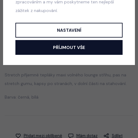
zpracováním a my vám poskytneme ten nejlepší
Teenage set PINK
zážitek z nakupování.
skladem
660 Kč
NASTAVENÍ
PŘÍJMOUT VŠE
Popis
Jak vybrat správnou velikost?
Stretch příjemné tepláky maxi volného lounge střihu, pas na
stretch gumu, kapsy po stranách, v dolní části na stahování.
Barva: černá, bílá
Přidat mezi oblíbené
Mám dotaz
Sdílet