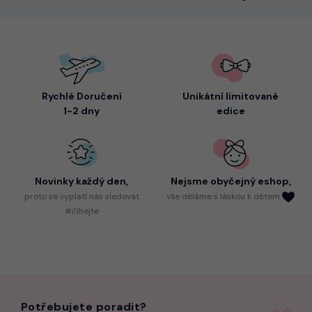
Rychlé Doručení
Unikátní limitované
1-2 dny
edice
Novinky každý den,
Nejsme
obyčejný eshop,
proto
se vyplatí nás sledovat
vše děláme s láskou k dětem
#číhejte
Potřebujete poradit?