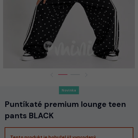
Novinka
Puntíkaté premium lounge teen
pants BLACK
Tento produkt je bohužel již vyprodaný.