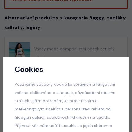
Alternativní produkty z kategorie
Baggy, tepláky,
kalhoty, legíny
:
Vacay mode pompon letní beach set bílý
skladem
50 Kč
Cookies
Používáme soubory cookie ke správnému fungování
vašeho oblíbeného e-shopu, k přizpůsobení obsahu
DESIGNED premium lounge teen pants PINK
stránek vašim potřebám, ke statistickým a
skladem
marketingovým účelům a personalizaci reklam od
550 Kč
Googlu
i dalších společností. Kliknutím na tlačítko
Přijmout vše nám udělíte souhlas s jejich sběrem a