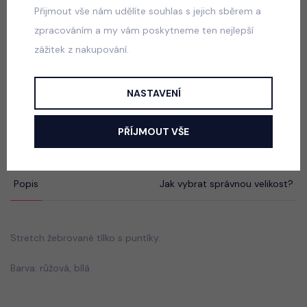
skladem
Přijmout vše nám udělíte souhlas s jejich sběrem a
50 Kč
zpracováním a my vám poskytneme ten nejlepší
zážitek z nakupování.
Six Seven triko černé
NASTAVENÍ
skladem
50 Kč
PŘÍJMOUT VŠE
Popis
Jak vybrat správnou velikost?
Stretch žebrované tílko s puntíky.
Barva: růžová, bílá