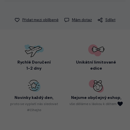
Přidat mezi oblíbené
Mám dotaz
Sdílet
Rychlé Doručení
Unikátní limitované
1-2 dny
edice
Novinky každý den,
Nejsme
obyčejný eshop,
proto
se vyplatí nás sledovat
vše děláme s láskou k dětem
#číhejte