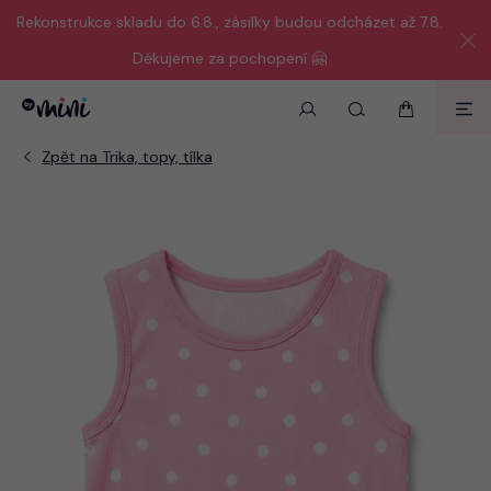
Rekonstrukce skladu do 6.8., zásilky budou odcházet až 7.8.
Děkujeme za pochopení 🤗