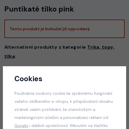
Puntíkaté tílko pink
Tento produkt je bohužel již vyprodaný.
Alternativní produkty z kategorie
Trika, topy,
tílka
:
Cookies
Six Seven triko černé
skladem
Používáme soubory cookie ke správnému fungování
50 Kč
vašeho oblíbeného e-shopu, k přizpůsobení obsahu
stránek vašim potřebám, ke statistickým a
marketingovým účelům a personalizaci reklam od
Six Seven triko bílé
Googlu
i dalších společností. Kliknutím na tlačítko