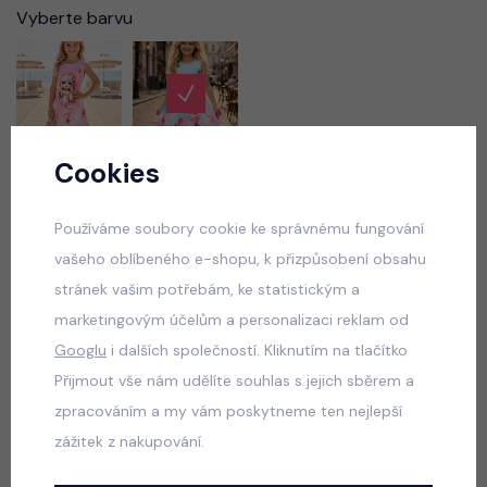
Vyberte barvu
Cookies
Vyberte velikost
Používáme soubory cookie ke správnému fungování
vašeho oblíbeného e-shopu, k přizpůsobení obsahu
50 Kč
269 Kč
skladem
stránek vašim potřebám, ke statistickým a
marketingovým účelům a personalizaci reklam od
Googlu
i dalších společností. Kliknutím na tlačítko
VLOŽIT DO KOŠÍKU
Přijmout vše nám udělíte souhlas s jejich sběrem a
zpracováním a my vám poskytneme ten nejlepší
Popis
Jak vybrat správnou velikost?
zážitek z nakupování.