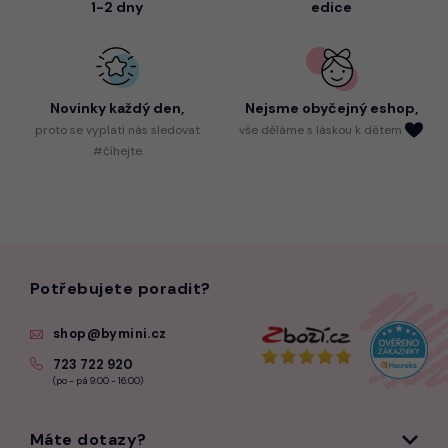
1-2 dny
edice
Novinky každý den,
Nejsme
obyčejný eshop,
proto
se vyplatí nás sledovat
vše děláme s láskou k dětem
#číhejte
Potřebujete poradit?
shop@bymini.cz
723 722 920
(po - pá 9:00 - 16:00)
Máte dotazy?