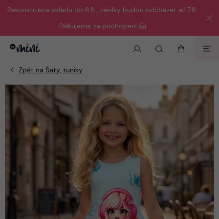
Rekonstrukce skladu do 6.8., zásilky budou odcházet až 7.8.
Děkujeme za pochopení 🤗