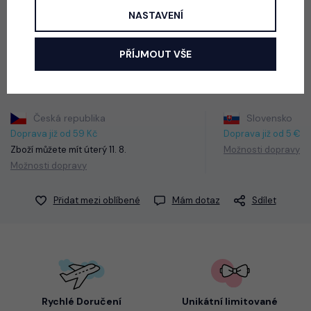
NASTAVENÍ
Letní šaty s motivem Roblox.
Barva: mint
PŘÍJMOUT VŠE
Česká republika
Slovensko
Doprava již od 59 Kč
Doprava již od 5 €
Zboží můžete mít
úterý 11. 8.
Možnosti dopravy
Možnosti dopravy
Přidat mezi oblíbené
Mám dotaz
Sdílet
Rychlé Doručení
Unikátní limitované