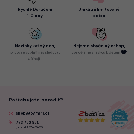
Rychlé Doručení
Unikátní limitované
1-2 dny
edice
Novinky každý den,
Nejsme
obyčejný eshop,
proto
se vyplatí nás sledovat
vše děláme s láskou k dětem
#číhejte
Potřebujete poradit?
shop@bymini.cz
723 722 920
(po - pá 9:00 - 16:00)