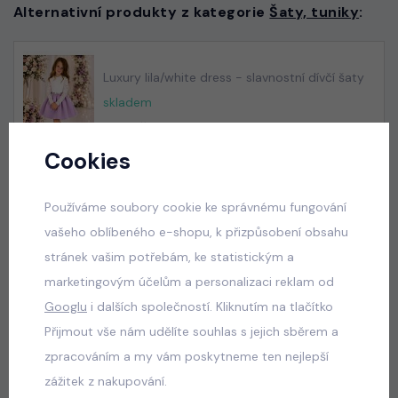
Alternativní produkty z kategorie
Šaty, tuniky
:
Luxury lila/white dress - slavnostní dívčí šaty
skladem
550 Kč
Cookies
Používáme soubory cookie ke správnému fungování
Luxury royal blue dress
vašeho oblíbeného e-shopu, k přizpůsobení obsahu
skladem
stránek vašim potřebám, ke statistickým a
550 Kč
marketingovým účelům a personalizaci reklam od
Googlu
i dalších společností. Kliknutím na tlačítko
Přijmout vše nám udělíte souhlas s jejich sběrem a
Luxury Smaragd dress - luxusní dívčí šaty
zpracováním a my vám poskytneme ten nejlepší
skladem
zážitek z nakupování.