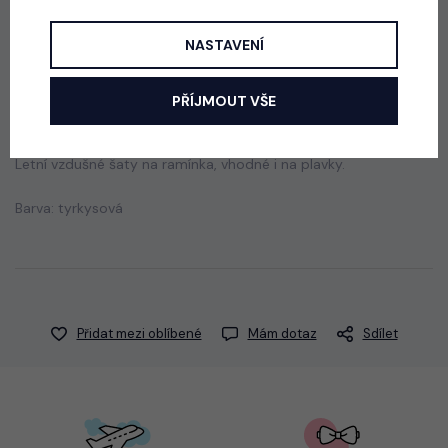
550 Kč
NASTAVENÍ
Popis
Jak vybrat správnou velikost?
PŘÍJMOUT VŠE
Letní vzdušné šaty na ramínka, vhodné i na plavky.
Barva: tyrkysová
Přidat mezi oblíbené
Mám dotaz
Sdílet