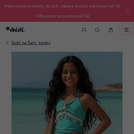
Rekonstrukce skladu do 6.8., zásilky budou odcházet až 7.8.
Děkujeme za pochopení 🤗