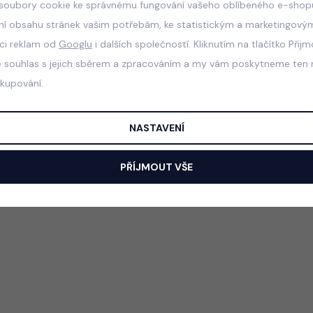
soubory cookie ke správnému fungování vašeho oblíbeného e-shopu
ní obsahu stránek vašim potřebám, ke statistickým a marketingový
aci reklam od
Googlu
i dalších společností. Kliknutím na tlačítko Přij
e souhlas s jejich sběrem a zpracováním a my vám poskytneme ten n
akupování.
NASTAVENÍ
PŘÍJMOUT VŠE