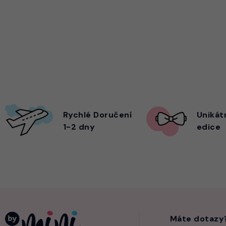
Rychlé Doručení
Unikát
1-2 dny
edice
Máte dotazy