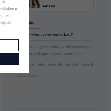
, k
440 Kč
m účelům a
mout vše
Popis
ejlepší
Jak vybrat správnou velikost?
Pohodlné a stylové kalhoty v širokém designu,
pas na stretch gumu, kapsy po stranách.
Materiál: maselko, velmi příjemný soft materiál.
Barva: růžová