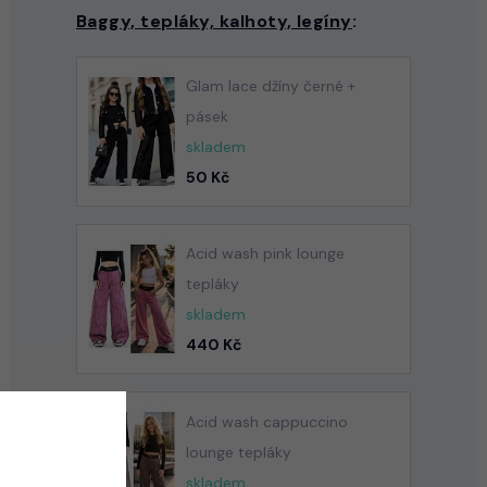
Baggy, tepláky, kalhoty, legíny
:
Glam lace džíny černé +
pásek
skladem
50 Kč
Acid wash pink lounge
tepláky
skladem
440 Kč
Acid wash cappuccino
lounge tepláky
skladem