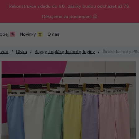
Rekonstrukce skladu do 6.8., zásilky budou odcházet až 7.8.
Děkujeme za pochopení 🤗
odej
Novinky
O nás
Úvod
Dívka
Baggy, tepláky, kalhoty, legíny
Široké kalhoty PI