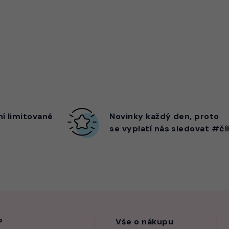
ní limitované
Novinky každý den,
proto
se vyplatí nás sledovat #čí
?
Vše o nákupu