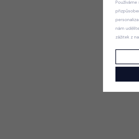
Používáme 
přizpůsobe
personaliz
nám udělít
zážitek z n