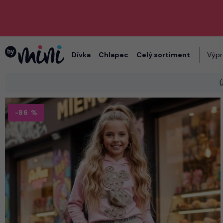
Dívka
Chlapec
Celý sortiment
Výpr
-86