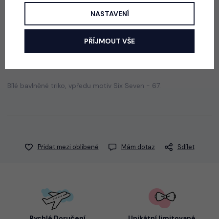
165 Kč
NASTAVENÍ
PŘÍJMOUT VŠE
Popis
Jak vybrat správnou velikost?
Bílé bavlněné triko, vpředu motiv Six Seven - 67.
Přidat mezi oblíbené
Mám dotaz
Sdílet
Rychlé Doručení
Unikátní limitované