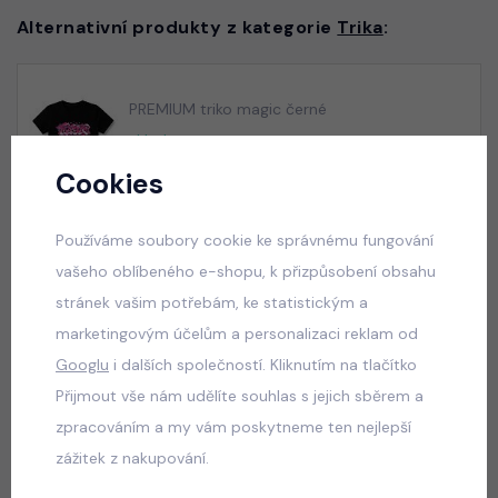
Alternativní produkty z kategorie
Trika
:
PREMIUM triko magic černé
skladem
165 Kč
Cookies
Používáme soubory cookie ke správnému fungování
vašeho oblíbeného e-shopu, k přizpůsobení obsahu
PREMIUM triko Jeep nebeské
stránek vašim potřebám, ke statistickým a
skladem
marketingovým účelům a personalizaci reklam od
165 Kč
Googlu
i dalších společností. Kliknutím na tlačítko
Přijmout vše nám udělíte souhlas s jejich sběrem a
zpracováním a my vám poskytneme ten nejlepší
PREMIUM triko Jeep khakigrey
zážitek z nakupování.
skladem