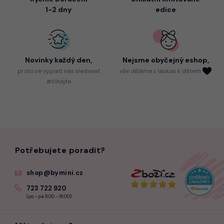
1-2 dny
edice
Novinky každý den,
Nejsme
obyčejný eshop,
proto
se vyplatí nás sledovat
vše děláme s láskou k dětem
#číhejte
Potřebujete poradit?
shop@bymini.cz
723 722 920
(po - pá 9:00 - 16:00)