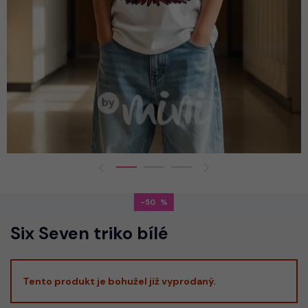
-50
Six Seven triko bílé
Tento produkt je bohužel již vyprodaný.