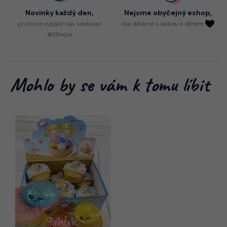
Novinky každý den,
Nejsme
obyčejný eshop,
proto
se vyplatí nás sledovat
vše děláme s láskou k dětem
#číhejte
Mohlo by se vám k tomu líbit