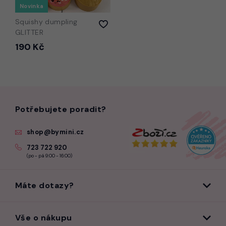
Novinka
Squishy dumpling
GLITTER
190 Kč
Potřebujete poradit?
shop@bymini.cz
723 722 920
(po - pá 9:00 - 16:00)
Máte dotazy?
Vše o nákupu