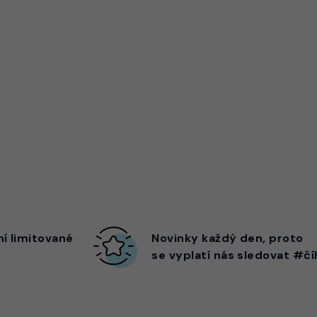
ní limitované
Novinky každý den,
proto
se vyplatí nás sledovat #čí