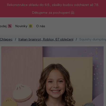
Rekonstrukce skladu do 6.8., zásilky budou odcházet až 7.8.
Děkujeme za pochopení 🤗
odej
Novinky
O nás
Chlapec
Italian brainrot, Roblox, 67 oblečení
Squishy dumplin