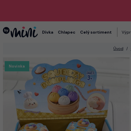
Dívka
Chlapec
Celý sortiment
Výpr
Úvod
Novinka