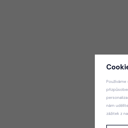
Cooki
Používáme 
přizpůsobe
personaliz
nám udělít
zážitek z n