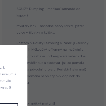
SQUIZY Dumpling - mačkací kamarád do
kapsy:)
Mystery box - náhodné barvy uvnitř, glitter
edice - třpytky a kuličky.
Roztomilý Squizy Dumpling si zamilují všechny
děti! 🥟✨ Měkoučký, příjemný na mačkání a
ideální pro zábavu i odreagování během dne.
Stačí zmáčknout a sledovat, jak se pomalu
, k
vrací do původního tvaru. Perfektní jako malý
m účelům a
dárek, odměna nebo stylový doplněk do
mout vše
batůžku.
ejlepší
🌈 Super měkký materiál