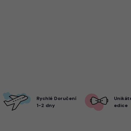
Rychlé Doručení
Unikát
1-2 dny
edice