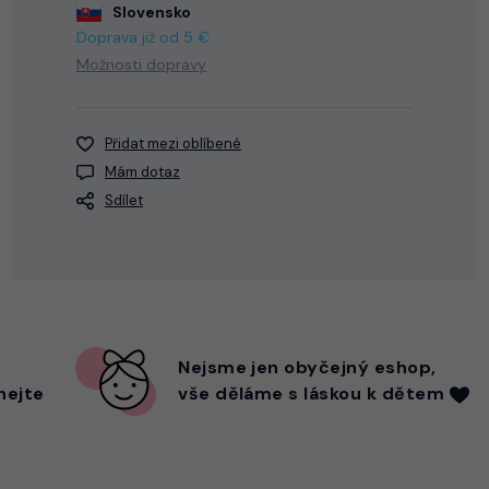
Slovensko
Doprava již od 5 €
Možnosti dopravy
Přidat mezi oblíbené
Mám dotaz
Sdílet
Nejsme
jen
obyčejný eshop,
hejte
vše děláme s láskou k dětem