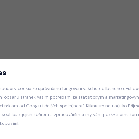
es
soubory cookie ke správnému fungování vašeho oblíbeného e-shopu
ní obsahu stránek vašim potřebám, ke statistickým a marketingový
aci reklam od
Googlu
i dalších společností. Kliknutím na tlačítko Přij
e souhlas s jejich sběrem a zpracováním a my vám poskytneme ten n
akupování.