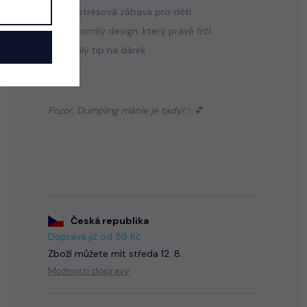
💖 Antistresová zábava pro děti
🥟 Roztomilý design, který právě frčí
🎁 Skvělý tip na dárek
Pozor, Dumpling mánie je tady!
✨💕
Česká republika
Doprava již od 59 Kč
Zboží můžete mít
středa 12. 8.
Možnosti dopravy