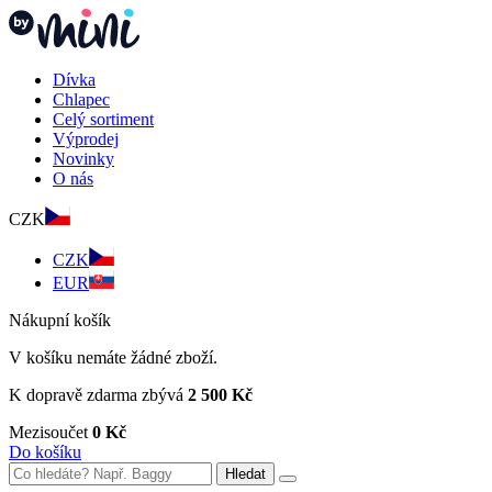
Dívka
Chlapec
Celý sortiment
Výprodej
Novinky
O nás
CZK
CZK
EUR
Nákupní košík
V košíku nemáte žádné zboží.
K dopravě zdarma zbývá
2 500 Kč
Mezisoučet
0 Kč
Do košíku
Hledat