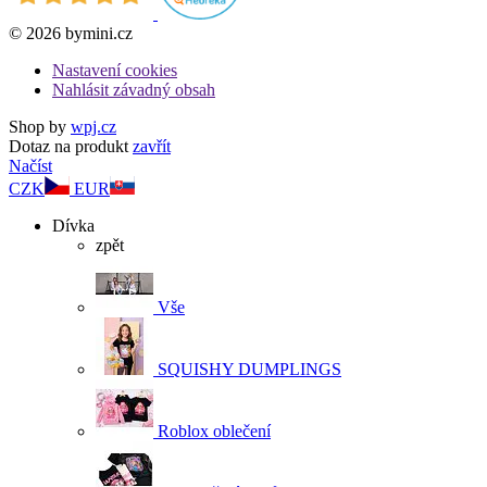
© 2026 bymini.cz
Nastavení cookies
Nahlásit závadný obsah
Shop by
wpj.cz
Dotaz na produkt
zavřít
Načíst
CZK
EUR
Dívka
zpět
Vše
SQUISHY DUMPLINGS
Roblox oblečení