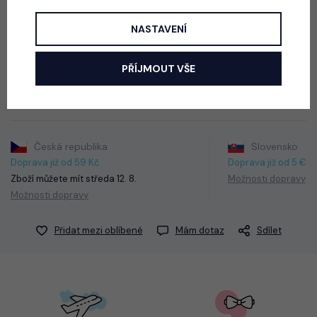
NASTAVENÍ
Soft velur mikina, motiv Squishy dumpling.
PŘÍJMOUT VŠE
Barva: růžová
Česká republika
Slovensko
Doprava již od 59 Kč
Doprava již od 5 €
Zboží můžete mít
středa 12. 8.
Možnosti dopravy
Možnosti dopravy
Přidat mezi oblíbené
Mám dotaz
Sdílet