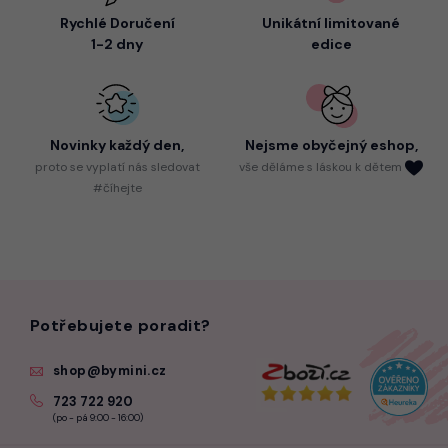
Rychlé Doručení
Unikátní limitované
1-2 dny
edice
Novinky každý den,
Nejsme
obyčejný eshop,
proto
se vyplatí nás sledovat
vše děláme s láskou k dětem
#číhejte
Potřebujete poradit?
shop@bymini.cz
723 722 920
(po - pá 9:00 - 16:00)