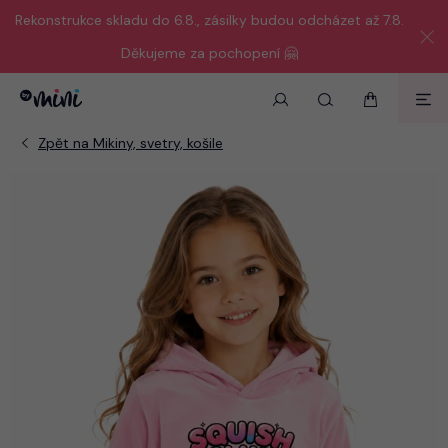
Rekonstrukce skladu do 6.8., zásilky budou odcházet až 7.8.
Děkujeme za pochopení 🤗