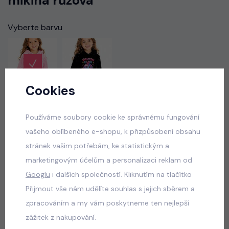
mikina růžová
Vyberte barvu
Cookies
Vyberte velikost
Používáme soubory cookie ke správnému fungování
vašeho oblíbeného e-shopu, k přizpůsobení obsahu
stránek vašim potřebám, ke statistickým a
330 Kč
skladem
marketingovým účelům a personalizaci reklam od
Googlu
i dalších společností. Kliknutím na tlačítko
Přijmout vše nám udělíte souhlas s jejich sběrem a
VLOŽIT DO KOŠÍKU
zpracováním a my vám poskytneme ten nejlepší
zážitek z nakupování.
Popis
Jak vybrat správnou velikost?