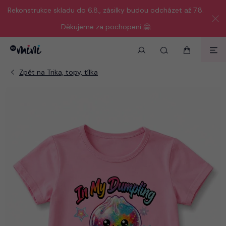
Rekonstrukce skladu do 6.8., zásilky budou odcházet až 7.8.
Děkujeme za pochopení 🤗