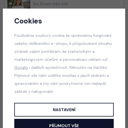
Six Seven triko bílé
skladem
Cookies
50 Kč
Používáme soubory cookie ke správnému fungování
vašeho oblíbeného e-shopu, k přizpůsobení obsahu
Blůzka posetá kamínky s broží PINK
stránek vašim potřebám, ke statistickým a
skladem
marketingovým účelům a personalizaci reklam od
165 Kč
Googlu
i dalších společností. Kliknutím na tlačítko
Přijmout vše nám udělíte souhlas s jejich sběrem a
zpracováním a my vám poskytneme ten nejlepší
Popis
Jak vybrat správnou velikost?
zážitek z nakupování.
Bavlněné triko, motiv SQUISHY DUMPLING vpředu.
NASTAVENÍ
Barva: růžová
PŘÍJMOUT VŠE