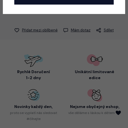
Přidat mezi oblíbené
Mám dotaz
Sdílet
Rychlé Doručení
Unikátní limitované
1-2 dny
edice
Novinky každý den,
Nejsme
obyčejný eshop,
proto
se vyplatí nás sledovat
vše děláme s láskou k dětem
#číhejte