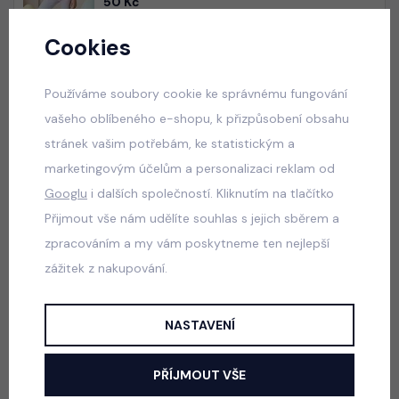
50 Kč
Cookies
Nebeská blůzka s nadýchanými rukávy
Používáme soubory cookie ke správnému fungování
skladem
vašeho oblíbeného e-shopu, k přizpůsobení obsahu
165 Kč
stránek vašim potřebám, ke statistickým a
marketingovým účelům a personalizaci reklam od
Googlu
i dalších společností. Kliknutím na tlačítko
Popis
Jak vybrat správnou velikost?
Přijmout vše nám udělíte souhlas s jejich sběrem a
zpracováním a my vám poskytneme ten nejlepší
zážitek z nakupování.
Bavlněné triko/tunika s třásněmi, motiv SQUISH DUMPLING
vpředu.
NASTAVENÍ
Barva: bílá
PŘÍJMOUT VŠE