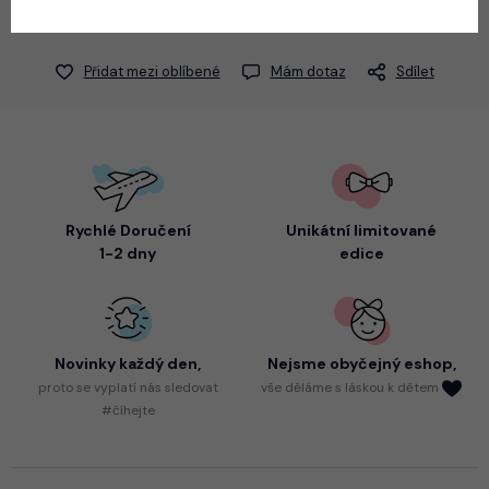
Přidat mezi oblíbené
Mám dotaz
Sdílet
Rychlé Doručení
Unikátní limitované
1-2 dny
edice
Novinky každý den,
Nejsme
obyčejný eshop,
proto
se vyplatí nás sledovat
vše děláme s láskou k dětem
#číhejte