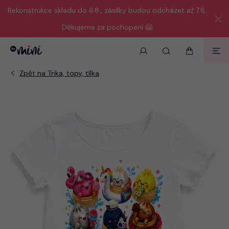
Rekonstrukce skladu do 6.8., zásilky budou odcházet až 7.8.
Děkujeme za pochopení 🤗