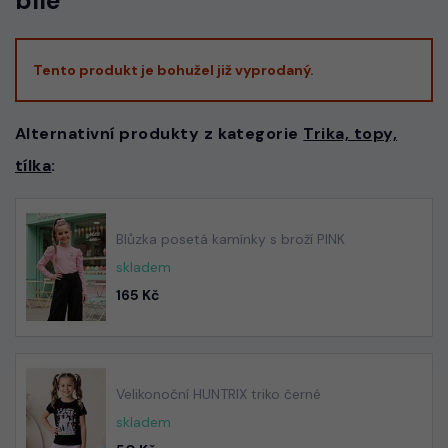
bílé
Tento produkt je bohužel již vyprodaný.
Alternativní produkty z kategorie
Trika, topy,
tílka
:
Blůzka posetá kamínky s broží PINK
skladem
165 Kč
Velikonoční HUNTRIX triko černé
skladem