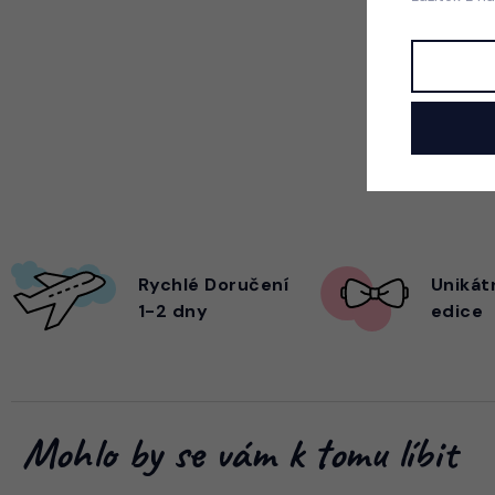
Rychlé Doručení
Unikát
1-2 dny
edice
Mohlo by se vám k tomu líbit