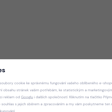
es
soubory cookie ke správnému fungování vašeho oblíbeného e-shopu
ní obsahu stránek vašim potřebám, ke statistickým a marketingový
aci reklam od
Googlu
i dalších společností. Kliknutím na tlačítko Přij
e souhlas s jejich sběrem a zpracováním a my vám poskytneme ten n
akupování.