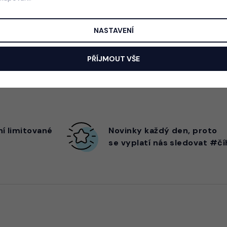
NASTAVENÍ
PŘÍJMOUT VŠE
ní limitované
Novinky každý den,
proto
se vyplatí nás sledovat #čí