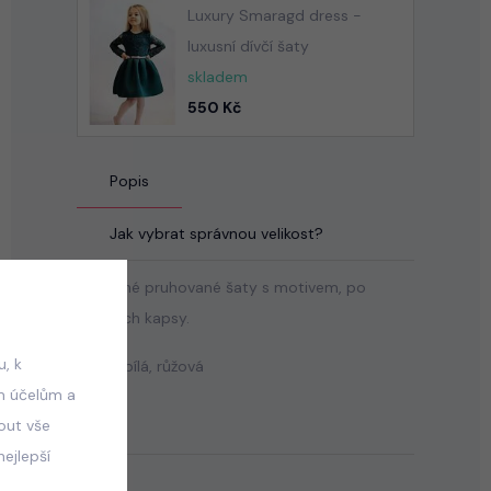
Luxury Smaragd dress -
luxusní dívčí šaty
skladem
550 Kč
Popis
Jak vybrat správnou velikost?
Bavlněné pruhované šaty s motivem, po
stranách kapsy.
, k
Barva: bílá, růžová
m účelům a
mout vše
ejlepší