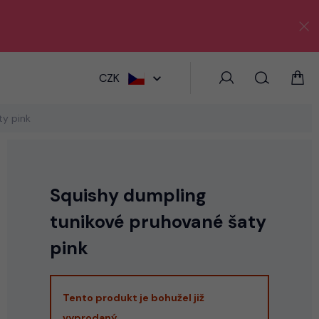
HLEDAT
CZK
ty pink
Squishy dumpling
tunikové pruhované šaty
pink
Tento produkt je bohužel již
vyprodaný.