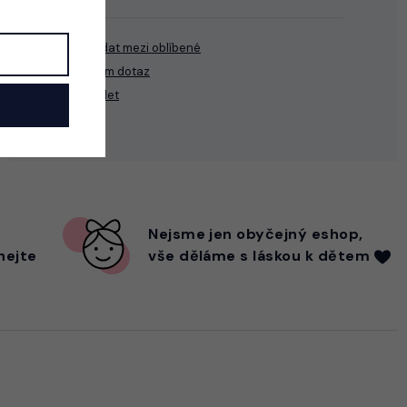
Přidat mezi oblíbené
Mám dotaz
Sdílet
Nejsme
jen
obyčejný eshop,
hejte
vše děláme s láskou k dětem