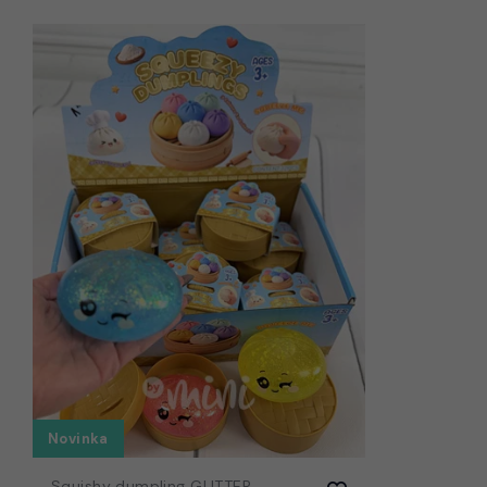
Novinka
Squishy dumpling GLITTER