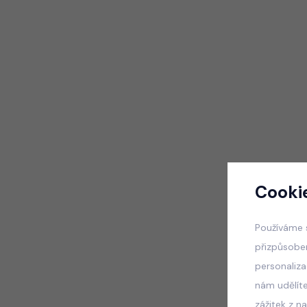
Cooki
Používáme 
přizpůsobe
personaliz
nám udělít
zážitek z n