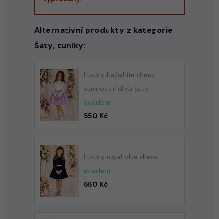
Alternativní produkty z kategorie
Šaty, tuniky
:
Luxury lila/white dress -
slavnostní dívčí šaty
skladem
550 Kč
Luxury royal blue dress
skladem
550 Kč