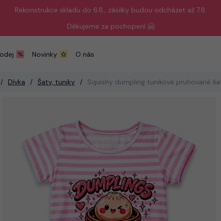
Rekonstrukce skladu do 6.8., zásilky budou odcházet až 7.8.
Děkujeme za pochopení 🤗
odej
Novinky
O nás
Dívka
Šaty, tuniky
Squishy dumpling tunikové pruhované ša