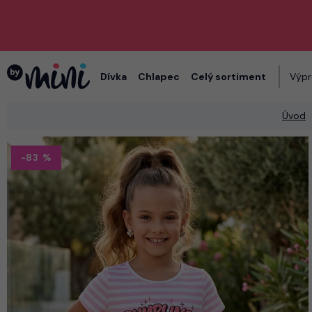
Dívka
Chlapec
Celý sortiment
Výpr
Úvod
-83