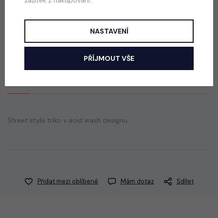
zážitek z nakupování.
PREMIUM triko Jeep khakigrey
skladem
NASTAVENÍ
330 Kč
PŘÍJMOUT VŠE
Popis
Jak vybrat správnou velikost?
Street style triko v acid wash designu.
Přidat mezi oblíbené
Mám dotaz
Sdílet