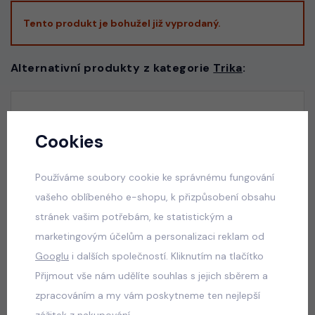
Tento produkt je bohužel již vyprodaný.
Alternativní produkty z kategorie
Trika
:
PREMIUM triko magic černé
Cookies
skladem
330 Kč
Používáme soubory cookie ke správnému fungování
vašeho oblíbeného e-shopu, k přizpůsobení obsahu
stránek vašim potřebám, ke statistickým a
PREMIUM triko Jeep nebeské
marketingovým účelům a personalizaci reklam od
skladem
Googlu
i dalších společností. Kliknutím na tlačítko
330 Kč
Přijmout vše nám udělíte souhlas s jejich sběrem a
zpracováním a my vám poskytneme ten nejlepší