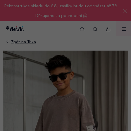
Rekonstrukce skladu do 6.8., zásilky budou odcházet až 7.8.
Děkujeme za pochopení 🤗