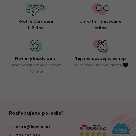
Rychlé Doručení
Unikátní limitované
1-2 dny
edice
Novinky každý den,
Nejsme
obyčejný eshop,
proto
se vyplatí nás sledovat
vše děláme s láskou k dětem
#číhejte
Potřebujete poradit?
shop@bymini.cz