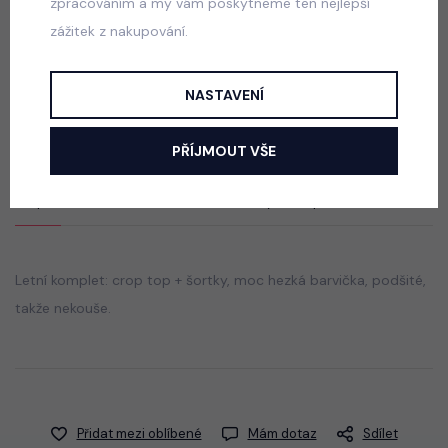
zpracováním a my vám poskytneme ten nejlepší
zážitek z nakupování.
Sunshine lounge set
skladem
NASTAVENÍ
590 Kč
PŘÍJMOUT VŠE
Popis
Jak vybrat správnou velikost?
Letní komplet: crop top + šortky, moc hezká barvička, podšité,
takže nekouše.
Přidat mezi oblíbené
Mám dotaz
Sdílet