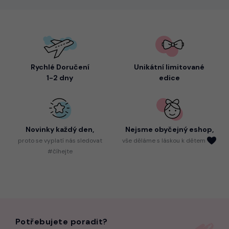
Rychlé Doručení
Unikátní limitované
1-2 dny
edice
Novinky každý den,
Nejsme
obyčejný eshop,
proto
se vyplatí nás sledovat
vše děláme s láskou k dětem
#číhejte
Potřebujete poradit?