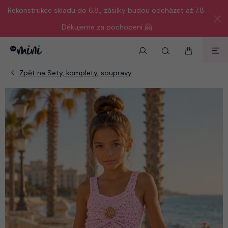
Rekonstrukce skladu do 6.8., zásilky budou odcházet až 7.8.
Děkujeme za pochopení 🤗