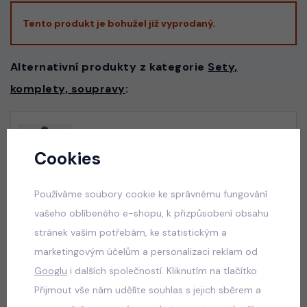
Tento produkt je bohužel již vyprodaný.
Alternativní produkty z kategorie
Sety,
komplety, soupravy
:
Graphite streetwear souprava
Cookies
skladem
599 Kč
Používáme soubory cookie ke správnému fungování
vašeho oblíbeného e-shopu, k přizpůsobení obsahu
stránek vašim potřebám, ke statistickým a
Teenage set PINK
marketingovým účelům a personalizaci reklam od
skladem
Googlu
i dalších společností. Kliknutím na tlačítko
660 Kč
Přijmout vše nám udělíte souhlas s jejich sběrem a