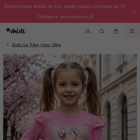
Rekonstrukce skladu do 6.8., zásilky budou odcházet až 7.8.
Děkujeme za pochopení 🤗