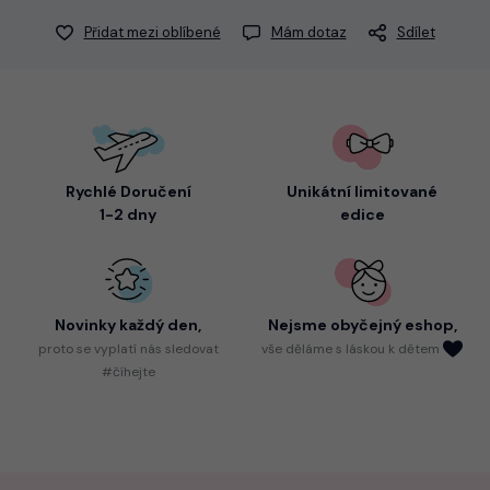
Přidat mezi oblíbené
Mám dotaz
Sdílet
Rychlé Doručení
Unikátní limitované
1-2 dny
edice
Novinky každý den,
Nejsme
obyčejný eshop,
proto
se vyplatí nás sledovat
vše děláme s láskou k dětem
#číhejte