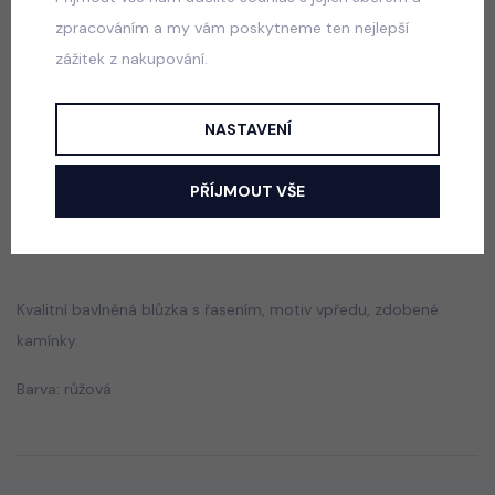
zpracováním a my vám poskytneme ten nejlepší
zážitek z nakupování.
Blůzka posetá kamínky s broží PINK
skladem
NASTAVENÍ
165 Kč
PŘÍJMOUT VŠE
Popis
Jak vybrat správnou velikost?
Kvalitní bavlněná blůzka s řasením, motiv vpředu, zdobené
kamínky.
Barva: růžová