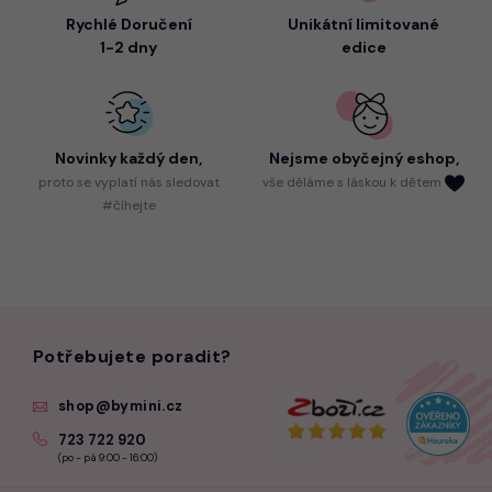
Rychlé Doručení
Unikátní limitované
1-2 dny
edice
Novinky každý den,
Nejsme
obyčejný eshop,
proto
se vyplatí nás sledovat
vše děláme s láskou k dětem
#číhejte
Potřebujete poradit?
shop@bymini.cz
723 722 920
(po - pá 9:00 - 16:00)