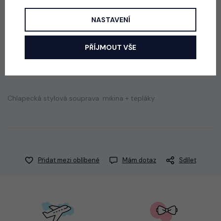
skladem
290 Kč
NASTAVENÍ
PŘÍJMOUT VŠE
Popis
Jak vybrat správnou velikost?
Chlapecká stylová souprava: mikina + tepláky.
Přidat mezi oblíbené
Mám dotaz
Sdílet