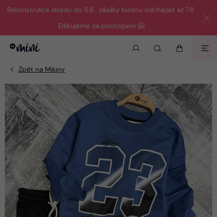
Rekonstrukce skladu do 6.8., zásilky budou odcházet až 7.8.
Děkujeme za pochopení 🤗