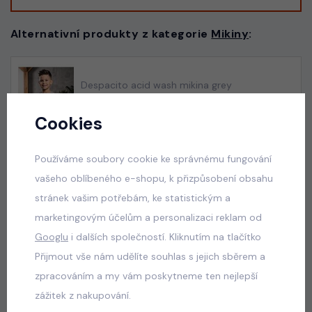
Alternativní produkty z kategorie
Mikiny
:
Despacito acid wash mikina grey
skladem
Cookies
345 Kč
Používáme soubory cookie ke správnému fungování
vašeho oblíbeného e-shopu, k přizpůsobení obsahu
Letní mušelínový komplet
stránek vašim potřebám, ke statistickým a
skladem
marketingovým účelům a personalizaci reklam od
395 Kč
Googlu
i dalších společností. Kliknutím na tlačítko
Přijmout vše nám udělíte souhlas s jejich sběrem a
zpracováním a my vám poskytneme ten nejlepší
zážitek z nakupování.
Army streetwear komplet