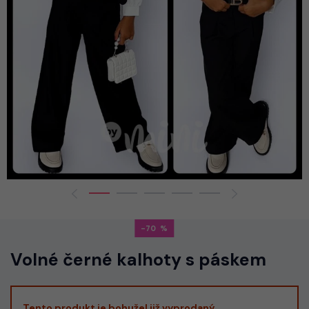
-70
Volné černé kalhoty s páskem
Tento produkt je bohužel již vyprodaný.