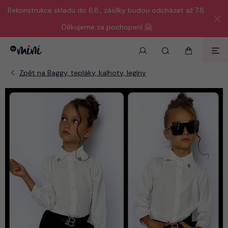
Rekonstrukce skladu do 6.8., zásilky budou odcházet až 7.8.
Děkujeme za pochopení 🤗