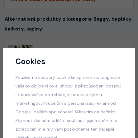
Alternativní produkty z kategorie
Baggy, tepláky,
kalhoty, legíny
:
Glam lace džíny černé + pásek
Cookies
skladem
50 Kč
Používáme soubory cookie ke správnému fungování
vašeho oblíbeného e-shopu, k přizpůsobení obsahu
stránek vašim potřebám, ke statistickým a
Acid wash pink lounge tepláky
marketingovým účelům a personalizaci reklam od
skladem
Googlu
i dalších společností. Kliknutím na tlačítko
440 Kč
Přijmout vše nám udělíte souhlas s jejich sběrem a
zpracováním a my vám poskytneme ten nejlepší
zážitek z nakupování.