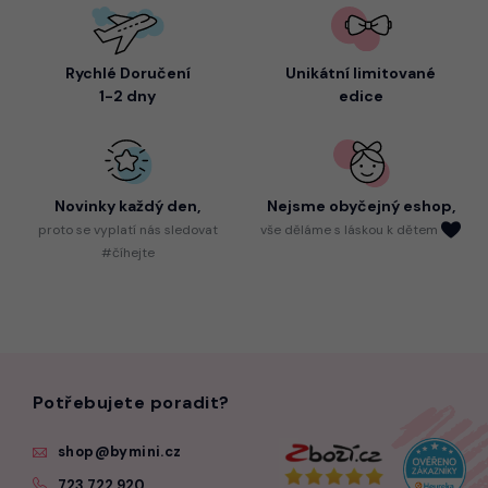
Rychlé Doručení
Unikátní limitované
1-2 dny
edice
Novinky každý den,
Nejsme
obyčejný eshop,
proto
se vyplatí nás sledovat
vše děláme s láskou k dětem
#číhejte
Potřebujete poradit?
shop@bymini.cz
723 722 920