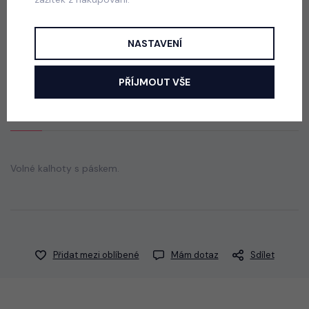
Acid wash cappuccino lounge tepláky
skladem
NASTAVENÍ
440 Kč
PŘÍJMOUT VŠE
Popis
Jak vybrat správnou velikost?
Volné kalhoty s páskem.
Přidat mezi oblíbené
Mám dotaz
Sdílet