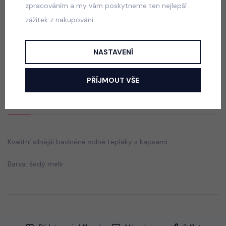
zpracováním a my vám poskytneme ten nejlepší
zážitek z nakupování.
Squishy dumpling soft velur souprava modrá
skladem
NASTAVENÍ
499 Kč
PŘÍJMOUT VŠE
Popis
Jak vybrat správnou velikost?
Kvalitní silnější bavlněné volné tepláky s kapsami.
Barva: šedý melír