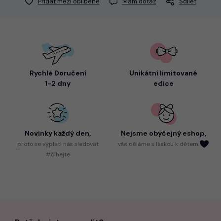
Přidat mezi oblíbené
Mám dotaz
Sdílet
Rychlé Doručení
Unikátní limitované
1-2 dny
edice
Novinky každý den,
Nejsme
obyčejný eshop,
proto
se vyplatí nás sledovat
vše děláme s láskou k dětem
#číhejte