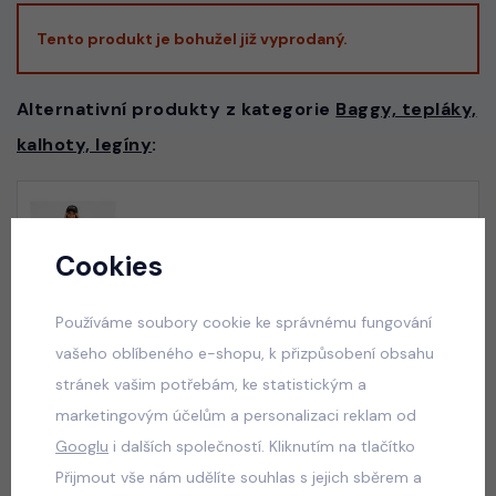
Tento produkt je bohužel již vyprodaný.
Alternativní produkty z kategorie
Baggy, tepláky,
kalhoty, legíny
:
Graphite streetwear souprava
skladem
Cookies
599 Kč
Používáme soubory cookie ke správnému fungování
vašeho oblíbeného e-shopu, k přizpůsobení obsahu
stránek vašim potřebám, ke statistickým a
Squishy dumpling soft velur souprava černá
marketingovým účelům a personalizaci reklam od
skladem
Googlu
i dalších společností. Kliknutím na tlačítko
499 Kč
Přijmout vše nám udělíte souhlas s jejich sběrem a