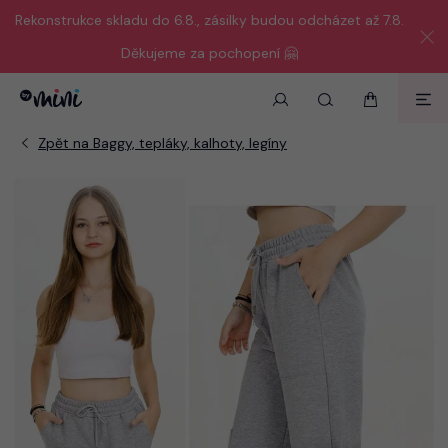
Rekonstrukce skladu do 6.8., zásilky budou odcházet až 7.8.
Děkujeme za pochopení 🤗