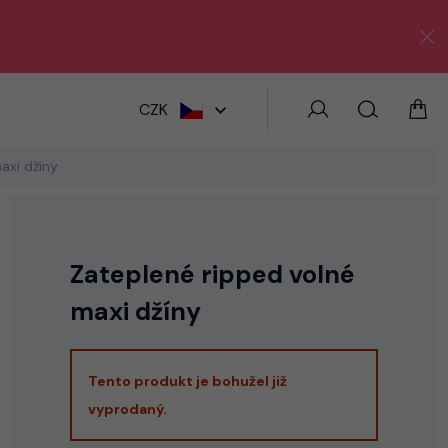
HLEDAT
CZK
axi džíny
Zateplené ripped volné
maxi džíny
Tento produkt je bohužel již
vyprodaný.