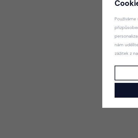
Cooki
Používáme 
přizpůsobe
personaliz
nám udělít
zážitek z n