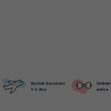
Rychlé Doručení
Unikát
1-2 dny
edice