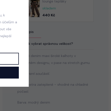
lounge tepláky
skladem
440 Kč
, k
m účelům a
mout vše
Popis
ejlepší
Jak vybrat správnou velikost?
Stylové denim maxi široké kalhoty v
potrhaném designu, v pase na stretch gumu.
Pásek není součástí.
Uvnitř extra zateplené - vhodné na chladné
počasí.
Barva: modrý denim