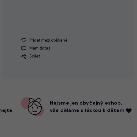
Přidat mezi oblíbené
Mám dotaz
Sdílet
Nejsme
jen
obyčejný eshop,
hejte
vše děláme s láskou k dětem