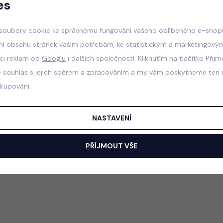
es
soubory cookie ke správnému fungování vašeho oblíbeného e-shopu
ní obsahu stránek vašim potřebám, ke statistickým a marketingový
aci reklam od
Googlu
i dalších společností. Kliknutím na tlačítko Přij
e souhlas s jejich sběrem a zpracováním a my vám poskytneme ten n
akupování.
NASTAVENÍ
PŘÍJMOUT VŠE