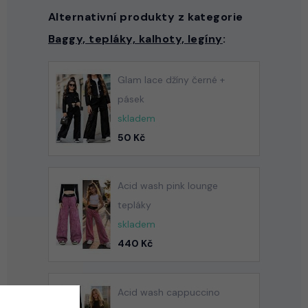
Alternativní produkty z kategorie
Baggy, tepláky, kalhoty, legíny
:
Glam lace džíny černé +
pásek
skladem
50 Kč
Acid wash pink lounge
tepláky
skladem
440 Kč
Acid wash cappuccino