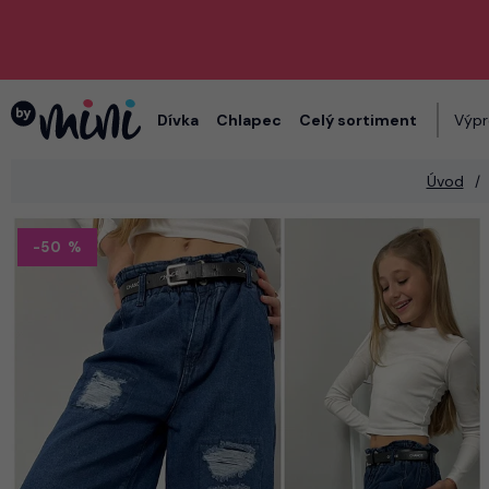
Dívka
Chlapec
Celý sortiment
Výpr
Úvod
-50