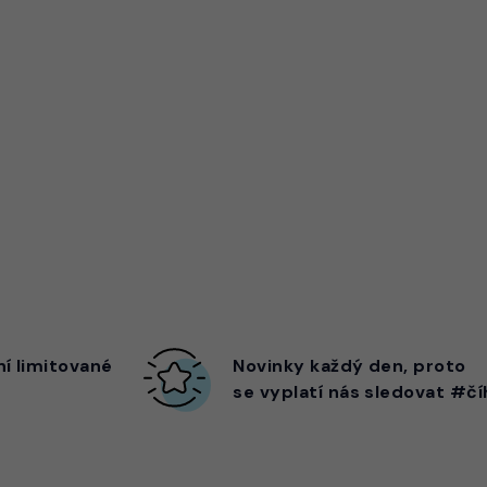
ní limitované
Novinky každý den,
proto
se vyplatí nás sledovat #čí