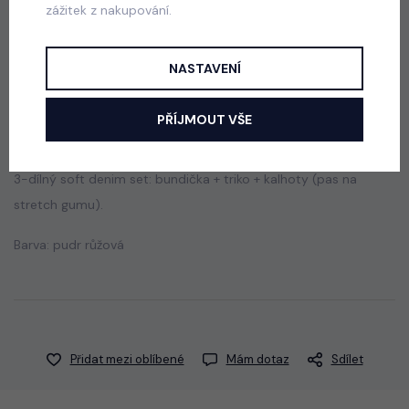
skladem
zážitek z nakupování.
440 Kč
NASTAVENÍ
Popis
Jak vybrat správnou velikost?
PŘÍJMOUT VŠE
3-dílný soft denim set: bundička + triko + kalhoty (pas na
stretch gumu).
Barva: pudr růžová
Přidat mezi oblíbené
Mám dotaz
Sdílet