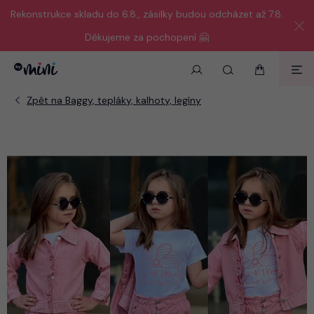
Rekonstrukce skladu do 6.8., zásilky budou odcházet až 7.8.
Děkujeme za pochopení 🤗