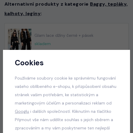
Alternativní produkty z kategorie
Baggy, tepláky,
kalhoty, legíny
:
Glam lace džíny černé + pásek
skladem
50 Kč
Cookies
Používáme soubory cookie ke správnému fungování
Acid wash pink lounge tepláky
vašeho oblíbeného e-shopu, k přizpůsobení obsahu
skladem
stránek vašim potřebám, ke statistickým a
440 Kč
marketingovým účelům a personalizaci reklam od
Googlu
i dalších společností. Kliknutím na tlačítko
Přijmout vše nám udělíte souhlas s jejich sběrem a
Acid wash cappuccino lounge tepláky
zpracováním a my vám poskytneme ten nejlepší