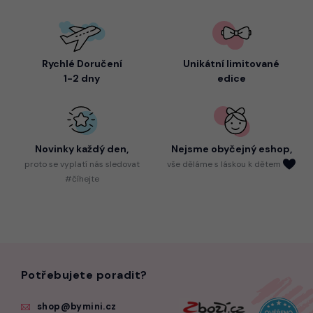
Rychlé Doručení
Unikátní limitované
1-2 dny
edice
Novinky každý den,
Nejsme
obyčejný eshop,
proto
se vyplatí nás sledovat
vše děláme s láskou k dětem
#číhejte
Potřebujete poradit?
shop@bymini.cz