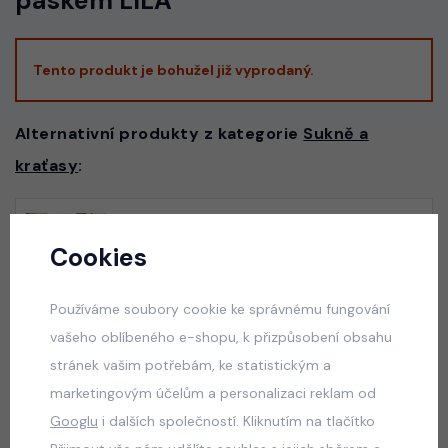
páskem LILA
Tento produkt je bohužel již vyprodaný.
Alternativní produkty z kategorie
Sukně a
kraťasy
:
Squishy dumplings LIFE letní set
Cookies
skladem
100 Kč
Používáme soubory cookie ke správnému fungování
vašeho oblíbeného e-shopu, k přizpůsobení obsahu
stránek vašim potřebám, ke statistickým a
marketingovým účelům a personalizaci reklam od
ALO mikina + sukně pudder pink
Googlu
i dalších společností. Kliknutím na tlačítko
skladem