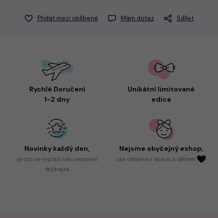
Přidat mezi oblíbené
Mám dotaz
Sdílet
Rychlé Doručení
Unikátní limitované
1-2 dny
edice
Novinky každý den,
Nejsme
obyčejný eshop,
proto
se vyplatí nás sledovat
vše děláme s láskou k dětem
#číhejte