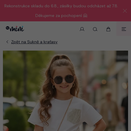
Rekonstrukce skladu do 6.8., zásilky budou odcházet až 7.8.
Děkujeme za pochopení 🤗