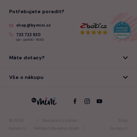
Potřebujete poradit?
shop@bymini.cz
723 722 920
(po - pá 9:00 - 16:00)
Máte dotazy?
Vše o nákupu
© 2026
Nastavení cookies
Shop
bymini.cz
Nahlásit závadný obsah
by
wpj.cz