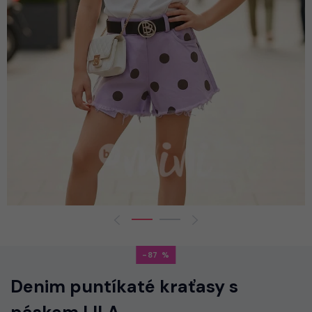
-87
Denim puntíkaté kraťasy s