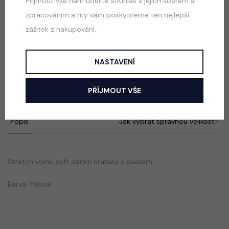
Přijmout vše nám udělíte souhlas s jejich sběrem a
590 Kč
zpracováním a my vám poskytneme ten nejlepší
zážitek z nakupování.
School sako + sukně blue
NASTAVENÍ
skladem
690 Kč
PŘÍJMOUT VŠE
Popis
Jak vybrat správnou velikost?
Stretch volné soft denim kraťasy s páskem.
Barva: fialová