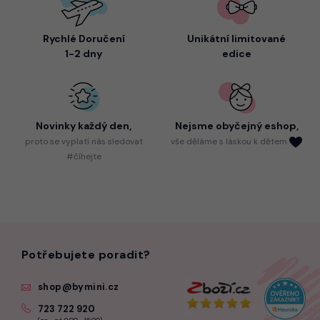
Rychlé Doručení
Unikátní limitované
1-2 dny
edice
Novinky každý den,
Nejsme
obyčejný eshop,
proto
se vyplatí nás sledovat
vše děláme s láskou k dětem
#číhejte
Potřebujete poradit?
shop@bymini.cz
723 722 920