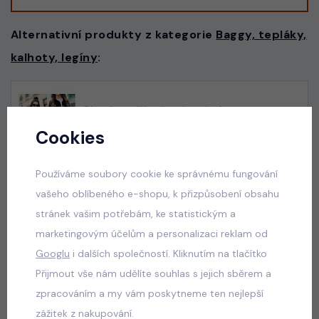
Alternativní produkty z kategorie
Baggy, tepláky,
kalhoty, legíny
:
Glam lace džíny černé + pásek
skladem
Cookies
50 Kč
Používáme soubory cookie ke správnému fungování
vašeho oblíbeného e-shopu, k přizpůsobení obsahu
stránek vašim potřebám, ke statistickým a
Acid wash pink lounge tepláky
marketingovým účelům a personalizaci reklam od
skladem
Googlu
i dalších společností. Kliknutím na tlačítko
440 Kč
Přijmout vše nám udělíte souhlas s jejich sběrem a
zpracováním a my vám poskytneme ten nejlepší
zážitek z nakupování.