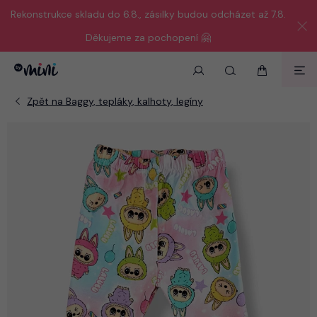
Rekonstrukce skladu do 6.8., zásilky budou odcházet až 7.8.
Děkujeme za pochopení 🤗