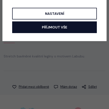
Acid wash cappuccino lounge tepláky
skladem
NASTAVENÍ
440 Kč
PŘÍJMOUT VŠE
Popis
Jak vybrat správnou velikost?
Stretch bavlněné kvalitní legíny s motivem Labubu.
Přidat mezi oblíbené
Mám dotaz
Sdílet