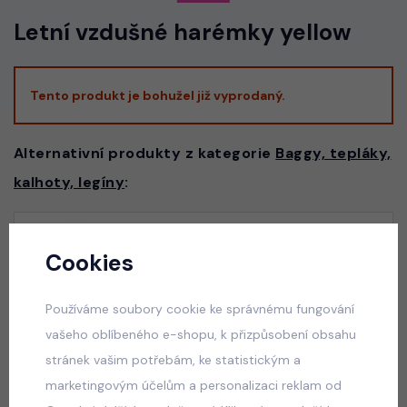
Letní vzdušné harémky yellow
Tento produkt je bohužel již vyprodaný.
Alternativní produkty z kategorie
Baggy, tepláky,
kalhoty, legíny
:
Glam lace džíny černé + pásek
Cookies
skladem
50 Kč
Používáme soubory cookie ke správnému fungování
vašeho oblíbeného e-shopu, k přizpůsobení obsahu
stránek vašim potřebám, ke statistickým a
marketingovým účelům a personalizaci reklam od
Acid wash pink lounge tepláky