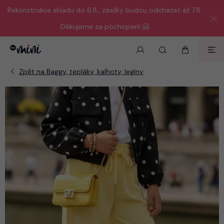
Rekonstrukce skladu do 6.8., zásilky budou odcházet až 7.8.
Děkujeme za pochopení 🤗