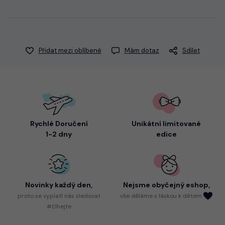
Přidat mezi oblíbené
Mám dotaz
Sdílet
Rychlé Doručení
Unikátní limitované
1-2 dny
edice
Novinky každý den,
Nejsme
obyčejný eshop,
proto
se vyplatí nás sledovat
vše děláme s láskou k dětem
#číhejte