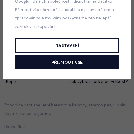
Googlu
i dalších společností. Kliknutím na tlačítko
skladem
Přijmout vše nám udělíte souhlas s jejich sběrem a
440 Kč
zpracováním a my vám poskytneme ten nejlepší
zážitek z nakupování.
Acid wash cappuccino lounge tepláky
NASTAVENÍ
skladem
440 Kč
PŘÍJMOUT VŠE
Popis
Jak vybrat správnou velikost?
Pohodlné vzdušné letní harémová kalhoty, stretch pas, v dolní
části zakončené gumou.
Barva: žlutá