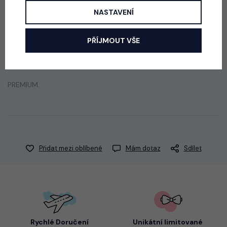
NASTAVENÍ
Popis
Jak vybrat správnou velikost?
PŘÍJMOUT VŠE
Krátké legínové šortky z příjemné fresh bavlny od Lily Grey.
PREMIUM.
Přidat mezi oblíbené
Mám dotaz
Sdílet
Rychlé Doručení
Unikátní limitované