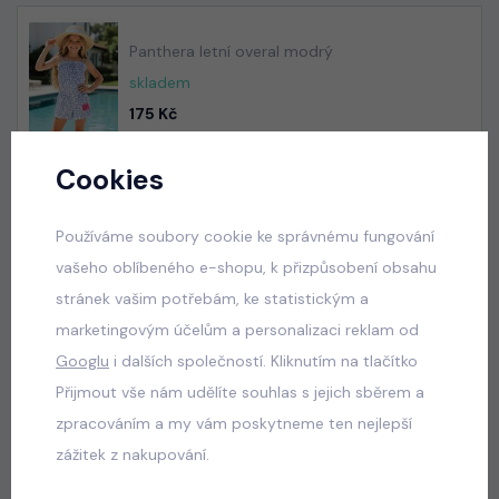
Panthera letní overal modrý
skladem
175 Kč
Cookies
Squishy dumplings LIFE letní set
Používáme soubory cookie ke správnému fungování
skladem
vašeho oblíbeného e-shopu, k přizpůsobení obsahu
100 Kč
stránek vašim potřebám, ke statistickým a
marketingovým účelům a personalizaci reklam od
Googlu
i dalších společností. Kliknutím na tlačítko
Přijmout vše nám udělíte souhlas s jejich sběrem a
Dumpling kraťasy ERA černé
zpracováním a my vám poskytneme ten nejlepší
skladem
zážitek z nakupování.
50 Kč