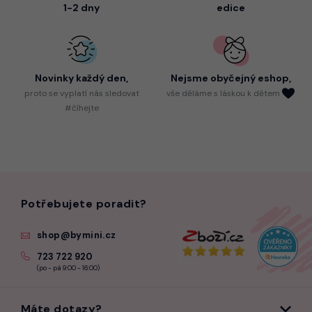
1-2 dny
edice
Novinky každý den,
Nejsme
obyčejný eshop,
proto
se vyplatí nás sledovat
vše děláme s láskou k dětem
#číhejte
Potřebujete poradit?
shop@bymini.cz
723 722 920
(po - pá 9:00 - 16:00)
Máte dotazy?