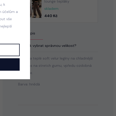
lounge tepláky
, k
skladem
m účelům a
440 Kč
mout vše
ejlepší
Popis
Jak vybrat správnou velikost?
Měkké a teplé soft velur legíny na chladnější
dny, pas na stretch gumu, vpředu ozdobná
aplikace.
Barva: hnědá