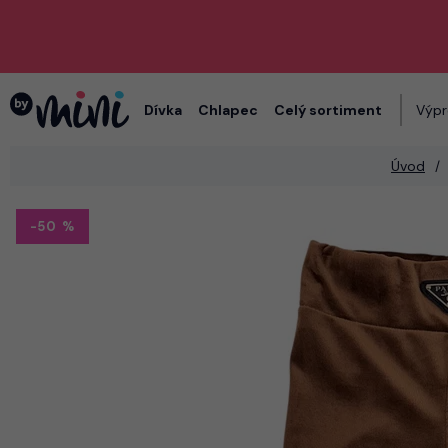
Dívka
Chlapec
Celý sortiment
Výpr
Úvod
-50