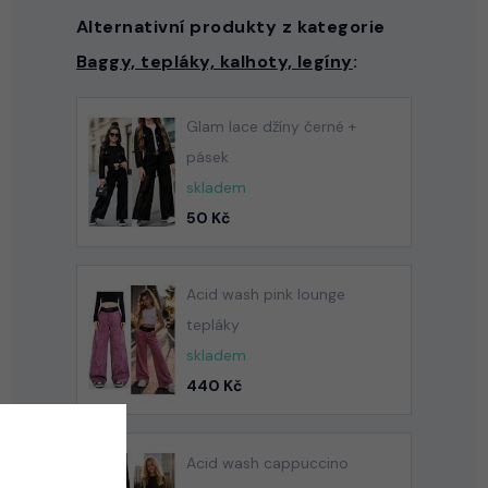
Alternativní produkty z kategorie
Baggy, tepláky, kalhoty, legíny
:
Glam lace džíny černé +
pásek
skladem
50 Kč
Acid wash pink lounge
tepláky
skladem
440 Kč
Acid wash cappuccino