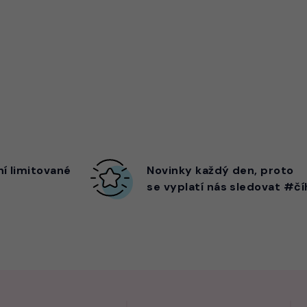
ní limitované
Novinky každý den,
proto
se vyplatí nás sledovat #čí