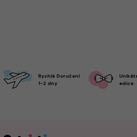
Rychlé Doručení
Unikát
1-2 dny
edice