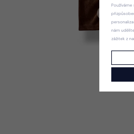
Používáme 
přizpůsobe
personaliz
nám udělít
zážitek z n