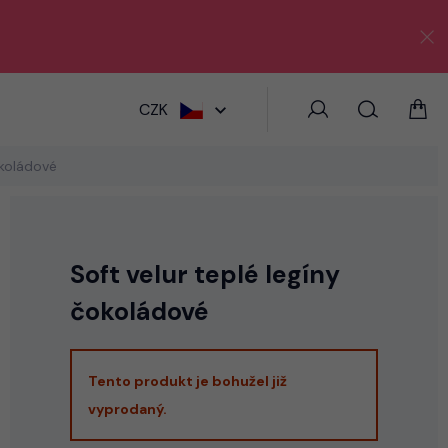
HLEDAT
CZK
okoládové
Soft velur teplé legíny
čokoládové
Tento produkt je bohužel již
vyprodaný.