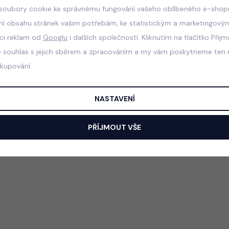
soubory cookie ke správnému fungování vašeho oblíbeného e-shopu
ní obsahu stránek vašim potřebám, ke statistickým a marketingový
aci reklam od
Googlu
i dalších společností. Kliknutím na tlačítko Přij
e souhlas s jejich sběrem a zpracováním a my vám poskytneme ten n
akupování.
NASTAVENÍ
PŘÍJMOUT VŠE