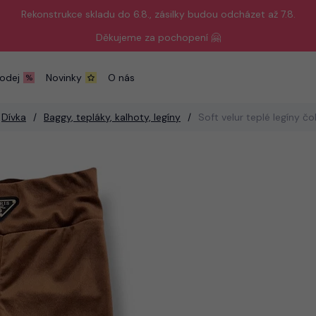
Rekonstrukce skladu do 6.8., zásilky budou odcházet až 7.8.
Děkujeme za pochopení 🤗
odej
Novinky
O nás
Dívka
Baggy, tepláky, kalhoty, legíny
Soft velur teplé legíny č