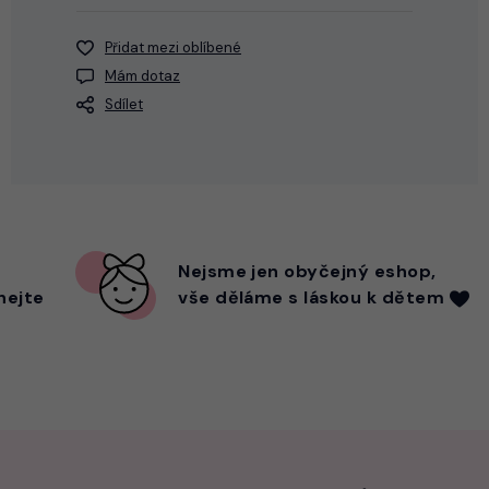
Přidat mezi oblíbené
Mám dotaz
Sdílet
Nejsme
jen
obyčejný eshop,
hejte
vše děláme s láskou k dětem