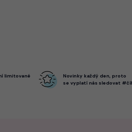
ní limitované
Novinky každý den,
proto
se vyplatí nás sledovat #čí