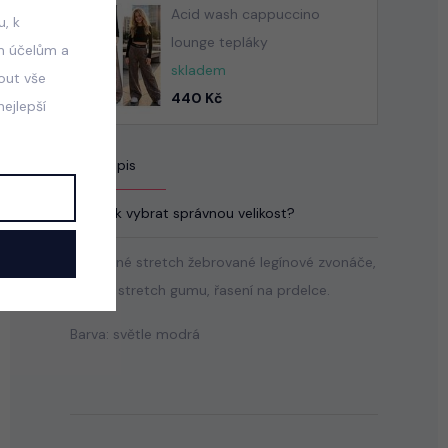
Acid wash cappuccino
, k
lounge tepláky
m účelům a
skladem
mout vše
440 Kč
ejlepší
Popis
Jak vybrat správnou velikost?
Pohodlné stretch žebrované legínové zvonáče,
pas na stretch gumu, řasení na prdelce.
Barva: světle modrá