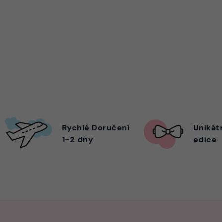
Rychlé Doručení
Unikát
1-2 dny
edice