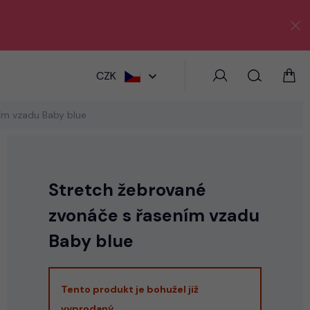
HLEDAT
CZK
ím vzadu Baby blue
Stretch žebrované
zvonáče s řasením vzadu
Baby blue
Tento produkt je bohužel již
vyprodaný.