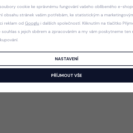
soubory cookie ke správnému fungování vašeho oblíbeného e-shopu
ní obsahu stránek vašim potřebám, ke statistickým a marketingový
aci reklam od
Googlu
i dalších společností. Kliknutím na tlačítko Přij
e souhlas s jejich sběrem a zpracováním a my vám poskytneme ten n
akupování.
NASTAVENÍ
PŘÍJMOUT VŠE