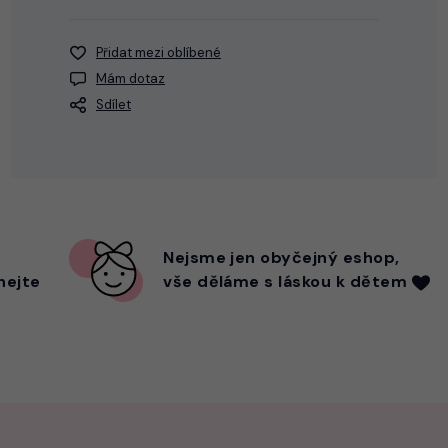
Přidat mezi oblíbené
Mám dotaz
Sdílet
Nejsme
jen
obyčejný eshop,
hejte
vše děláme s láskou k dětem