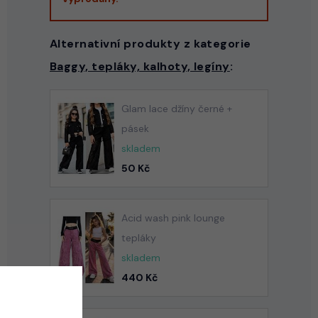
Alternativní produkty z kategorie
Baggy, tepláky, kalhoty, legíny
:
Glam lace džíny černé +
pásek
skladem
50 Kč
Acid wash pink lounge
tepláky
skladem
440 Kč