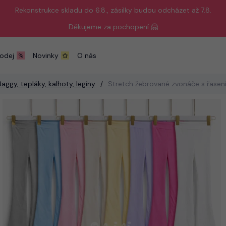
Rekonstrukce skladu do 6.8., zásilky budou odcházet až 7.8.
Děkujeme za pochopení 🤗
odej
Novinky
O nás
Baggy, tepláky, kalhoty, legíny
Stretch žebrované zvonáče s řasen