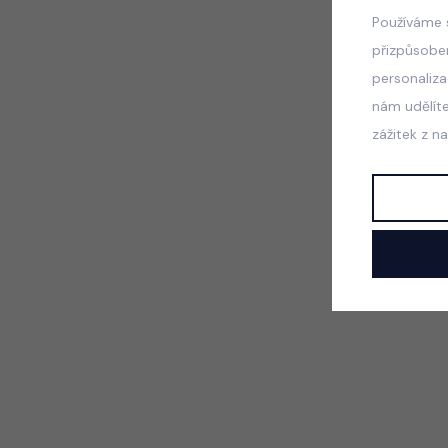
Používáme 
přizpůsobe
personaliz
nám udělít
zážitek z n