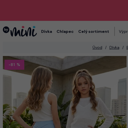
Dívka
Chlapec
Celý sortiment
Výpr
Úvod
Dívka
-81