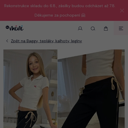
Rekonstrukce skladu do 6.8., zásilky budou odcházet až 7.8.
Děkujeme za pochopení 🤗