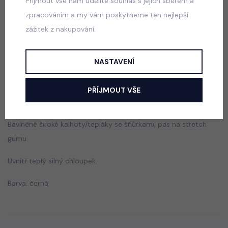
Přijmout vše nám udělíte souhlas s jejich sběrem a
Acid wash cappuccino lounge tepláky
zpracováním a my vám poskytneme ten nejlepší
skladem
zážitek z nakupování.
440 Kč
NASTAVENÍ
Popis
Jak vybrat správnou velikost?
PŘÍJMOUT VŠE
Bavlněné široké kalhoty/tepláky se šňůrkami, pas na stretch
gumu.
Uvnitř teplý silný chloupek.
Barva: černá