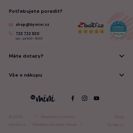
Potřebujete poradit?
shop@bymini.cz
723 722 920
(po - pá 9:00 - 16:00)
Máte dotazy?
Vše o nákupu
© 2026
Nastavení cookies
Shop
bymini.cz
Nahlásit závadný obsah
by
wpj.cz