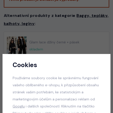
Alternativní produkty z kategorie
Baggy, tepláky,
kalhoty, legíny
:
Glam lace džíny černé + pásek
skladem
50 Kč
Cookies
Používáme soubory cookie ke správnému fungování
Acid wash pink lounge tepláky
vašeho oblíbeného e-shopu, k přizpůsobení obsahu
skladem
stránek vašim potřebám, ke statistickým a
440 Kč
marketingovým účelům a personalizaci reklam od
Googlu
i dalších společností. Kliknutím na tlačítko