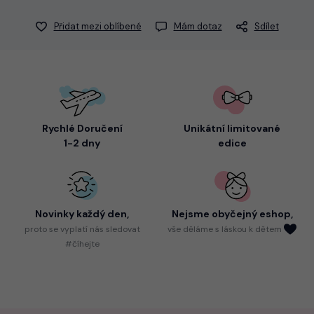
Přidat mezi oblíbené
Mám dotaz
Sdílet
Rychlé Doručení
Unikátní limitované
1-2 dny
edice
Novinky každý den,
Nejsme
obyčejný eshop,
proto
se vyplatí nás sledovat
vše děláme s láskou k dětem
#číhejte