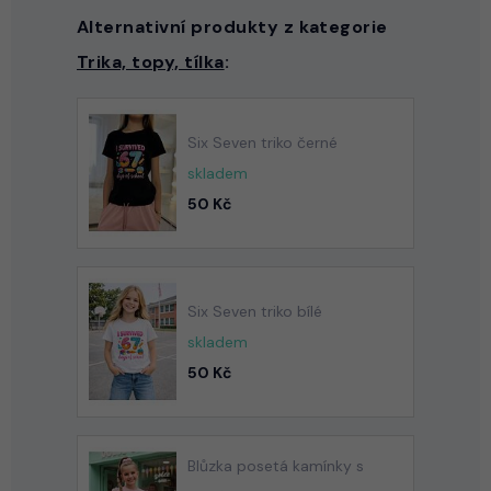
Alternativní produkty z kategorie
Trika, topy, tílka
:
Six Seven triko černé
skladem
50 Kč
Six Seven triko bílé
skladem
50 Kč
Blůzka posetá kamínky s