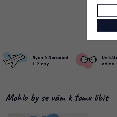
Rychlé Doručení
Unikát
1-2 dny
edice
Mohlo by se vám k tomu líbit