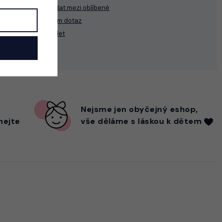
Přidat mezi oblíbené
Mám dotaz
Sdílet
Nejsme
jen
obyčejný eshop,
hejte
vše děláme s láskou k dětem