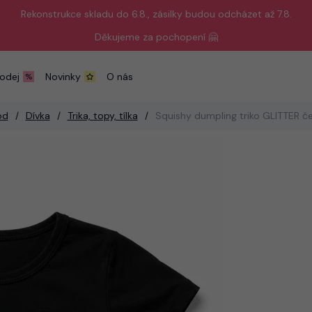
Rekonstrukce skladu do 6.8., zásilky budou odcházet až 7.8.
Děkujeme za pochopení 🤗
odej
Novinky
O nás
od
Dívka
Trika, topy, tílka
Squishy dumpling triko GLITTER č