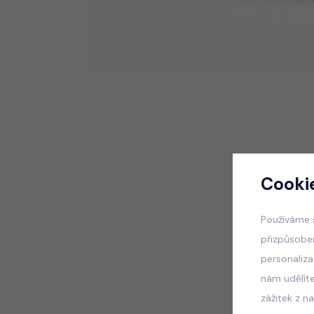
Cooki
Používáme 
přizpůsobe
personaliz
nám udělít
zážitek z n